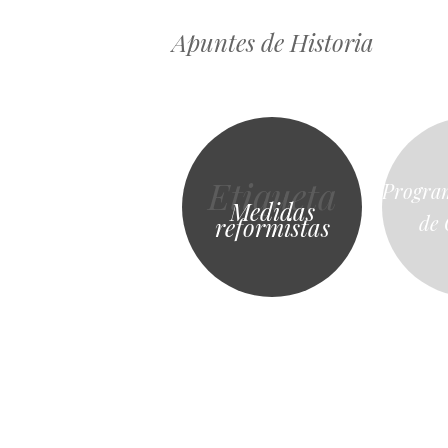
Apuntes de Historia
Etiqueta
Progra
Medidas
de 
reformistas