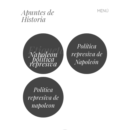
Apuntes de
MENÚ
Saltar
Historia
al
contenido
Política
Etiqueta
Napoleon
represiva de
politica
Napoleón
represiva
Politica
represiva de
napoleon