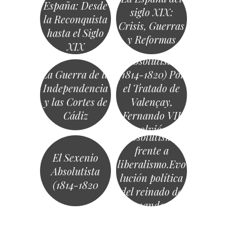
España: Desde
liberalismo
siglo XIX:
la Reconquista
(1814-1833)
Crisis, Guerras
hasta el Siglo
Restauración y
y Reformas
XIX
Sexenio
Absolutista
La Guerra de la
(1814-1820) Por
Independencia
el Tratado de
y las Cortes de
Valençay,
Cádiz
Fernando VII
volvió a
Absolutismo
España, pero,
frente a
en lugar de ir a
El Sexenio
liberalismo.Evo
jurar la
Absolutista
lución política
Constitución a
(1814-1820
del reinado de
Madrid, se
«
Fernando VII
dirigió a
Navegación
Valencia.