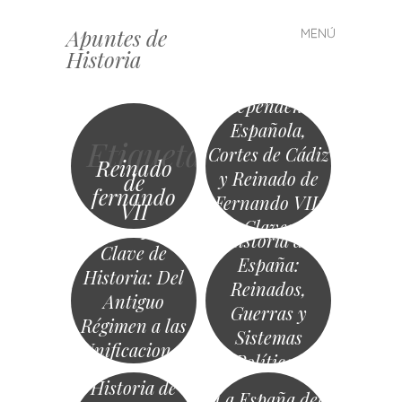
Apuntes de
MENÚ
Saltar
Historia
al
Guerra de
contenido
Independencia
Española,
Etiqueta
Cortes de Cádiz
Reinado
y Reinado de
de
fernando
Fernando VII:
VII
Claves
Conceptos
Historia de
Históricas
Clave de
España:
Historia: Del
Reinados,
Antiguo
Guerras y
Régimen a las
Sistemas
El reinado de
Unificaciones
Políticos
Fernando VII:
del Siglo XIX
Historia de
absolutismo y
La España del