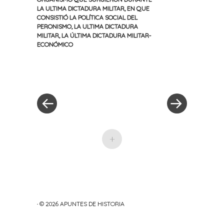
LA ULTIMA DICTADURA MILITAR
,
EN QUE
CONSISTIÓ LA POLÍTICA SOCIAL DEL
PERONISMO
,
LA ULTIMA DICTADURA
MILITAR
,
LA ÚLTIMA DICTADURA MILITAR-
ECONÓMICO
«
Siguiente
Navegación
Entrada
entrada
anterior
»
de
entradas
+
· © 2026
APUNTES DE HISTORIA