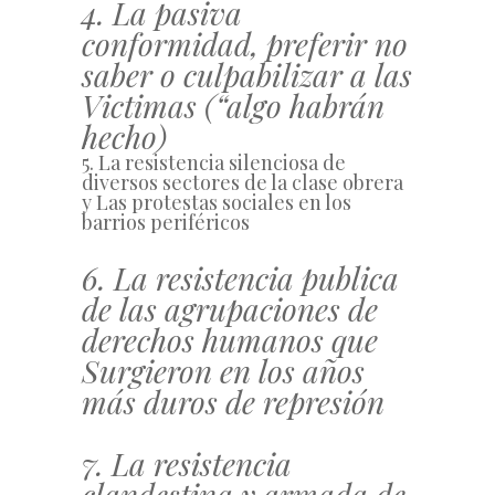
4. La pasiva
conformidad, preferir no
saber o culpabilizar a las
Victimas (“algo habrán
hecho)
5. La resistencia silenciosa de
diversos sectores de la clase obrera
y Las protestas sociales en los
barrios periféricos
6. La resistencia publica
de las agrupaciones de
derechos humanos que
Surgieron en los años
más duros de represión
7. La resistencia
clandestina y armada de