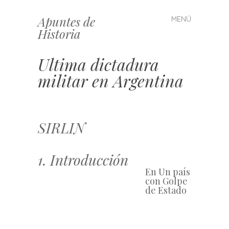
Apuntes de
MENÚ
Saltar
Historia
al
contenido
Ultima dictadura
militar en Argentina
SIRLIN
1. Introducción
En Un país
con Golpe
de Estado