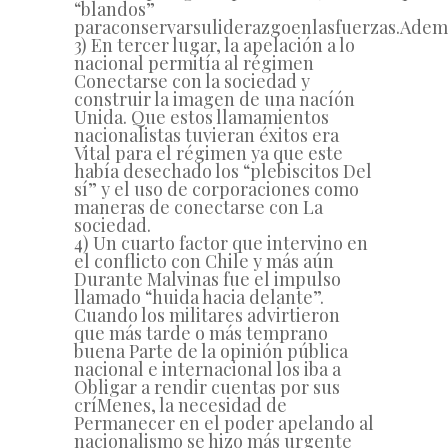
“
blandos
”
para
conservar
su
liderazgo
en
las
fuerzas.
Adem
3) En tercer lugar, la apelación a lo
nacional permitía al régimen
Conectarse con la sociedad y
construir la imagen de una nacíón
Unida. Que estos llamamientos
nacionalistas tuvieran éxitos era
Vital para el régimen ya que este
había desechado los “plebiscitos Del
sí” y el uso de corporaciones como
maneras de conectarse con La
sociedad.
4) Un cuarto factor que intervino en
el conflicto con Chile y más aún
Durante Malvinas fue el impulso
llamado “huida hacia delante”.
Cuando los militares advirtieron
que más tarde o más temprano
buena Parte de la opinión pública
nacional e internacional los iba a
Obligar a rendir cuentas por sus
críMenes, la necesidad de
Permanecer en el poder apelando al
nacionalismo se hizo más urgente