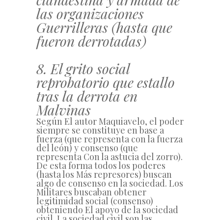
las organizaciones
Guerrilleras (hasta que
fueron derrotadas)
8. El grito social
reprobatorio que estallo
tras la derrota en
Malvinas
Según El autor Maquiavelo, el poder
siempre se constituye en base a
fuerza (que representa con la fuerza
del león) y consenso (que
representa Con la astucia del zorro).
De esta forma todos los poderes
(hasta los Más represores) buscan
algo de consenso en la sociedad. Los
Militares buscaban obtener
legitimidad social (consenso)
obteniendo El apoyo de la sociedad
civil. La sociedad civil son las