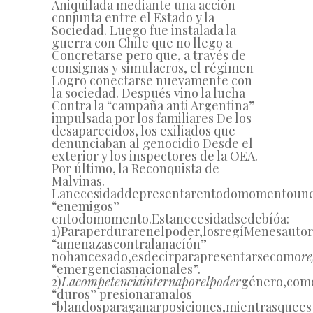
Aniquilada mediante una acción
conjunta entre el Estado y la
Sociedad. Luego fue instalada la
guerra con Chile que no llego a
Concretarse pero que, a través de
consignas y simulacros, el régimen
Logro conectarse nuevamente con
la sociedad. Después vino la lucha
Contra la “campaña anti Argentina”
impulsada por los familiares De los
desaparecidos, los exiliados que
denunciaban al genocidio Desde el
exterior y los inspectores de la OEA.
Por último, la Reconquista de
Malvinas.
La
necesidad
de
presentar
en
todo
momento
un
“
enemigos
”
en
todo
momento.
Esta
necesidad
se
debíó
a:
1)
Para
perdurar
en
el
poder,
los
regíMenes
autor
“
amenazas
contra
la
nacíón
”
no
han
cesado,
es
decir
para
presentarse
como
r
“
emergencias
nacionales
”
.
2)
La
competencia
interna
por
el
poder
género,
com
“
duros
”
presionaran
a
los
“
blandos
para
ganar
posiciones,
mientras
que
es