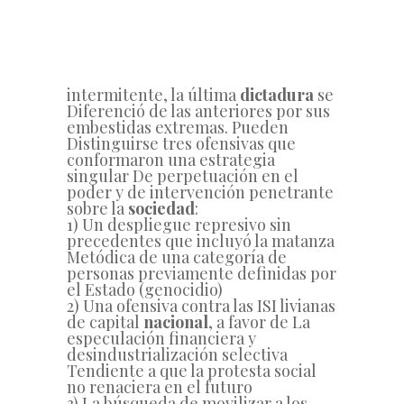
intermitente, la última
dictadura
se
Diferenció de las anteriores por sus
embestidas extremas. Pueden
Distinguirse tres ofensivas que
conformaron una estrategia
singular De perpetuación en el
poder y de intervención penetrante
sobre la
sociedad
:
1) Un despliegue represivo sin
precedentes que incluyó la matanza
Metódica de una categoría de
personas previamente definidas por
el Estado (genocidio)
2) Una ofensiva contra las ISI livianas
de
capital
nacional
, a favor de La
especulación financiera y
desindustrialización selectiva
Tendiente a que la protesta social
no renaciera en el futuro
3) La búsqueda de movilizar a los