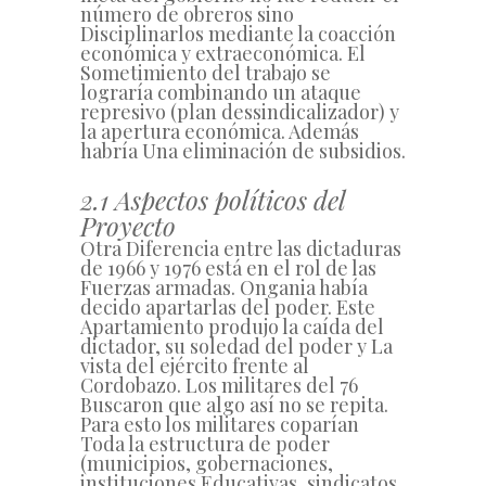
número de obreros sino
Disciplinarlos mediante la coacción
económica y extraeconómica. El
Sometimiento del trabajo se
lograría combinando un ataque
represivo (plan dessindicalizador) y
la apertura económica. Además
habría Una eliminación de subsidios.
2.1 Aspectos políticos del
Proyecto
Otra Diferencia entre las dictaduras
de 1966 y 1976 está en el rol de las
Fuerzas armadas. Ongania había
decido apartarlas del poder. Este
Apartamiento produjo la caída del
dictador, su soledad del poder y La
vista del ejército frente al
Cordobazo. Los militares del 76
Buscaron que algo así no se repita.
Para esto los militares coparían
Toda la estructura de poder
(municipios, gobernaciones,
instituciones Educativas, sindicatos,