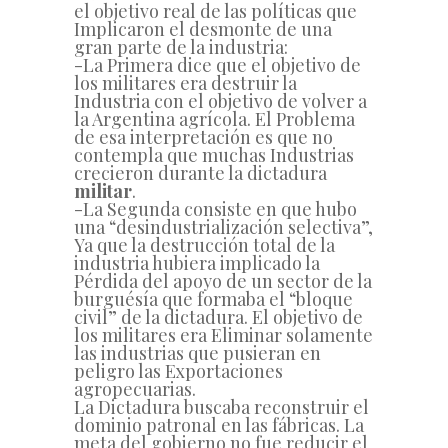
el objetivo real de las políticas que
Implicaron el desmonte de una
gran parte de la industria:
-La Primera dice que el objetivo de
los militares era destruir la
Industria con el objetivo de volver a
la Argentina agrícola. El Problema
de esa interpretación es que no
contempla que muchas Industrias
crecieron durante la dictadura
militar
.
-La Segunda consiste en que hubo
una “desindustrialización selectiva”,
Ya que la destrucción total de la
industria hubiera implicado la
Pérdida del apoyo de un sector de la
burguésía que formaba el “bloque
civil” de la dictadura. El objetivo de
los militares era Eliminar solamente
las industrias que pusieran en
peligro las Exportaciones
agropecuarias.
La Dictadura buscaba reconstruir el
dominio patronal en las fábricas. La
meta del gobierno no fue reducir el