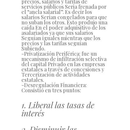
precios, salarios y tarifas de
servicios públicos Seria frenada por
el “ancla salarial”. Es decir los
salarios Serian congelados para que
no suban los otros. Esto produjo una
caída En el poder adquisitivo de los
asalariados ya que sus salarios
Seguían iguales mientras que los
precios y las tarifas seguían
Subiendo.
-Privatización Periférica: fue un
mecanismo de infiltración selectiva
del capital Privado en las empresas
estatales a través de concesiones y
Tercerización de actividades
estatales.
-Desregulación Financiera:
Consistíó en tres puntos:
1. Liberal las tasas de
interés
2. Disminuir las