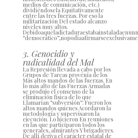
medios de comunicación, etc.)
dividíéndosela Equitativamente
entre las tres fuerzas. Por eso la
militarización Del estado alcanzo
niveles muy altos.
Debido
a
que
la
dictadura
estaba
instalada
en
un
“
democrático
”
,
no
podía
afirmarse
exclusivame
3. Genocidio y
radicalidad del Mal
La Represión llevada a cabo por los
Grupos de Tareas provénía de los
Más altos mandos de las fuerzas. En
lo más alto de las Fuerzas Armadas
se produjo el consenso de la
eliminación física de lo que
Llamarían “subversión”. Fueron los
altos mandos quienes Acordaron la
metodología y supervisaron la
ejecución. Lo hicieron En reuniones
en las que participaron todos los
generales, almirantes Y brigadieres.
De allí deriva el carácter estatal de