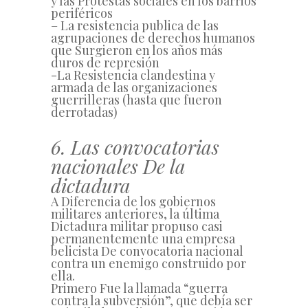
y las Protestas sociales en los barrios
periféricos
– La resistencia publica de las
agrupaciones de derechos humanos
que Surgieron en los años más
duros de represión
-La Resistencia clandestina y
armada de las organizaciones
guerrilleras (hasta que fueron
derrotadas)
6. Las convocatorias
nacionales De la
dictadura
A Diferencia de los gobiernos
militares anteriores, la última
Dictadura militar propuso casi
permanentemente una empresa
belicista De convocatoria nacional
contra un enemigo construido por
ella.
Primero Fue la llamada “guerra
contra la subversión”, que debía ser