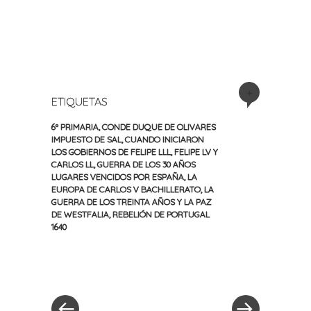
+
ETIQUETAS
6º PRIMARIA
,
CONDE DUQUE DE OLIVARES
IMPUESTO DE SAL
,
CUANDO INICIARON
LOS GOBIERNOS DE FELIPE LLL
,
FELIPE LV Y
CARLOS LL
,
GUERRA DE LOS 30 AÑOS
LUGARES VENCIDOS POR ESPAÑA
,
LA
EUROPA DE CARLOS V BACHILLERATO
,
LA
GUERRA DE LOS TREINTA AÑOS Y LA PAZ
DE WESTFALIA
,
REBELIÓN DE PORTUGAL
1640
«
Siguiente
Navegación
Entrada
entrada
anterior
»
de
entradas