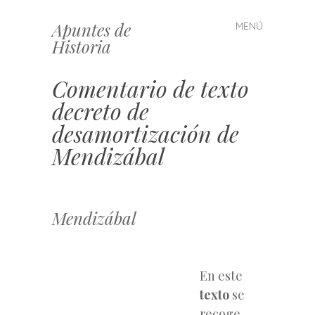
Apuntes de
MENÚ
Saltar
Historia
al
contenido
Comentario de texto
decreto de
desamortización de
Mendizábal
Mendizábal
En este
texto
se
recoge