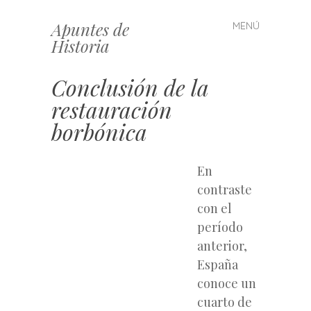
Apuntes de
MENÚ
Saltar
Historia
al
contenido
Conclusión de la
restauración
borbónica
En
contraste
con el
período
anterior,
España
conoce un
cuarto de