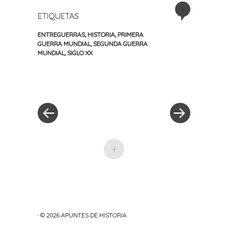
+
ETIQUETAS
ENTREGUERRAS
,
HISTORIA
,
PRIMERA
GUERRA MUNDIAL
,
SEGUNDA GUERRA
MUNDIAL
,
SIGLO XX
«
Siguiente
Navegación
Entrada
entrada
anterior
»
de
entradas
+
· © 2026
APUNTES DE HISTORIA