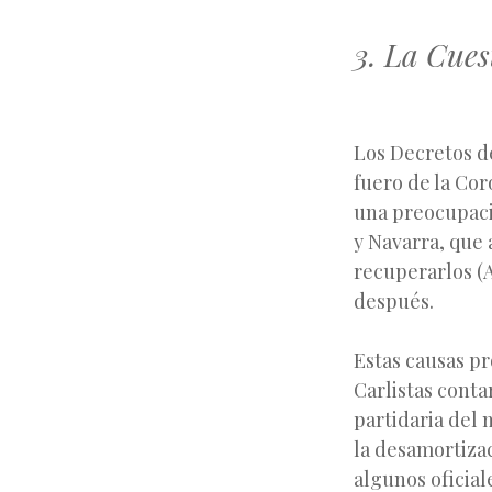
3. La Cues
Los Decretos d
fuero de la Co
una preocupaci
y Navarra, que 
recuperarlos (
después.
Estas causas pr
Carlistas cont
partidaria del 
la desamortizac
algunos oficiale