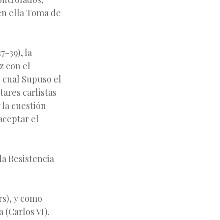
en ella Toma de
7-39), la
z con el
 cual Supuso el
tares carlistas
 la cuestión
 aceptar el
la Resistencia
rs), y como
a (Carlos VI).