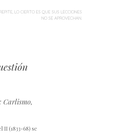
REPITE, LO CIERTO ES QUE SUS LECCIONES
NO SE APROVECHAN.
uestión
o: Carlismo,
 II (1833-68) se