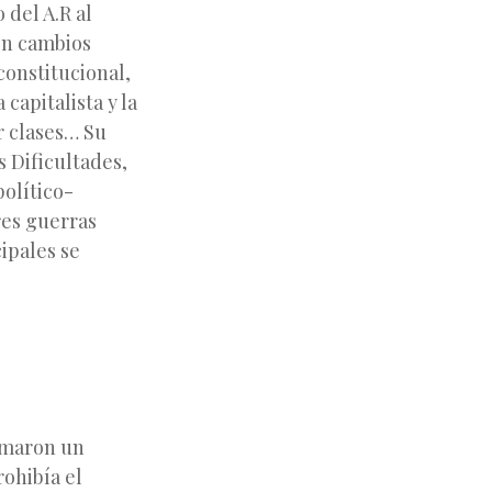
 del A.R al
on cambios
onstitucional,
capitalista y la
r clases… Su
s Dificultades,
político-
res guerras
ipales se
ormaron un
rohibía el