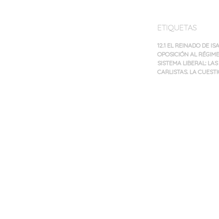
ETIQUETAS
12.1 EL REINADO DE I
OPOSICIÓN AL RÉGIMEN
SISTEMA LIBERAL: LA
CARLISTAS. LA CUEST
Navegación
de
entradas