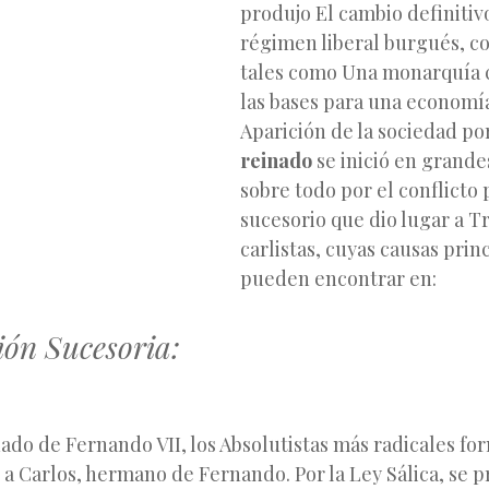
produjo El cambio definitivo
régimen liberal burgués, c
tales como Una monarquía c
las bases para una economía 
Aparición de la sociedad po
reinado
se inició en grande
sobre todo por el conflicto 
sucesorio que dio lugar a T
carlistas, cuyas causas
princ
pueden encontrar en:
ión Sucesoria:
ado de Fernando VII, los Absolutistas más radicales f
a Carlos, hermano de Fernando. Por la Ley Sálica, se p