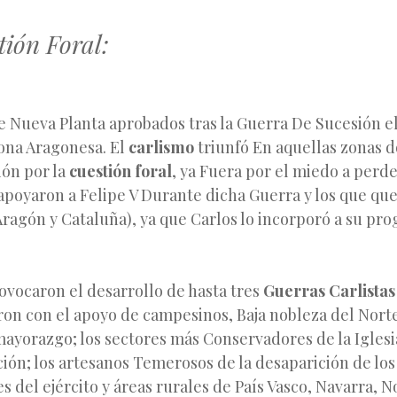
tión Foral:
e Nueva Planta aprobados tras la Guerra De Sucesión e
rona Aragonesa. El
carlismo
triunfó En aquellas zonas d
ón por la
cuestión
foral
, ya Fuera por el miedo a perde
apoyaron a Felipe V Durante dicha Guerra y los que qu
Aragón y Cataluña), ya que Carlos lo incorporó a su pr
ovocaron el desarrollo de hasta tres
Guerras Carlistas
aron con el apoyo de campesinos, Baja nobleza del Nort
mayorazgo; los sectores más Conservadores de la Iglesia
ión; los artesanos Temerosos de la desaparición de lo
s del ejército y áreas rurales de País Vasco, Navarra, No