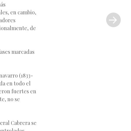
más
Siguiente
rales, en cambio,
entrada
jadores
»
acionalmente, de
 fases marcadas
navarro (1833-
ada en todo el
cieron fuertes en
te, no se
eral Cabrera se
ontrolados,