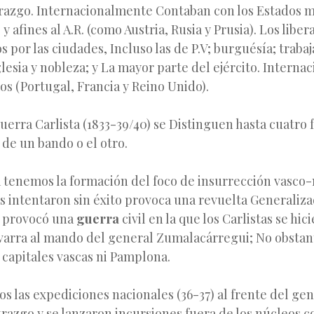
razgo. Internacionalmente Contaban con los Estados 
 y afines al A.R. (como Austria, Rusia y Prusia). Los libe
 por las ciudades, Incluso las de P.V; burguésía; traba
glesia y nobleza; y La mayor parte del ejército. Intern
s (Portugal, Francia y Reino Unido).
uerra Carlista (1833-39/40) se Distinguen hasta cuatro
a de un bando o el otro.
 tenemos la formación del foco de insurrección vasco-
istas intentaron sin éxito provoca una revuelta Generaliz
o provocó una
guerra
civil en la que los Carlistas se hi
avarra al mando del general Zumalacárregui; No obstan
 capitales vascas ni Pamplona.
 las expediciones nacionales (36-37) al frente del gen
azgo y se lanzaron incursiones fuera de los núcleos c