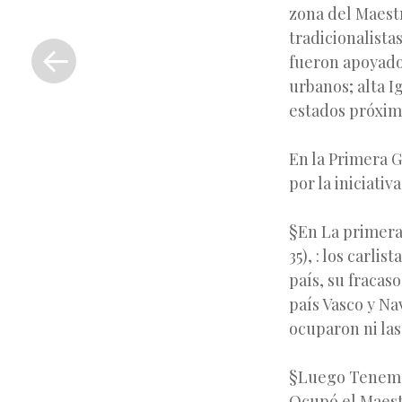
zona del Maest
«
tradicionalistas
Entrada
fueron apoyados
anterior
urbanos; alta I
estados próximo
En la Primera G
por la iniciativ
§En La primera
35), : los carl
país, su fracas
país Vasco y N
ocuparon ni las
§Luego Tenemos
Ocupó el Maestr