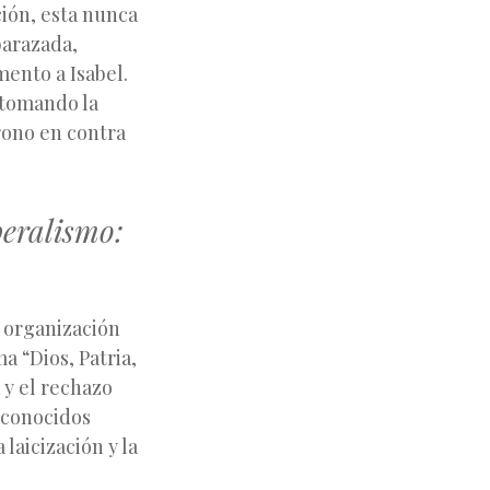
ción, esta nunca
barazada,
mento a Isabel.
 tomando la
trono en contra
beralismo:
 organización
a “Dios, Patria,
 y el rechazo
, conocidos
laicización y la