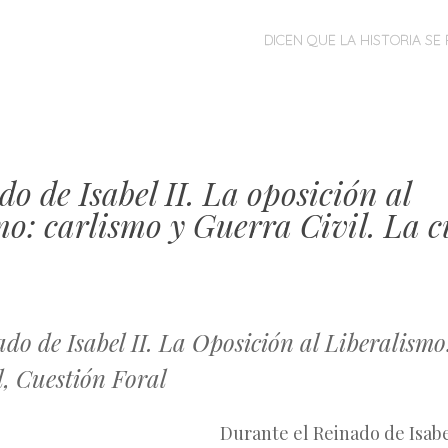
MENÚ
SALTAR
DICEN QUE LA HISTORIA SE 
AL
CONTENIDO
ado de Isabel II. La oposición al
mo: carlismo y Guerra Civil. La c
nado de Isabel II. La Oposición al Liberalism
, Cuestión Foral
Durante el Reinado de Isabel