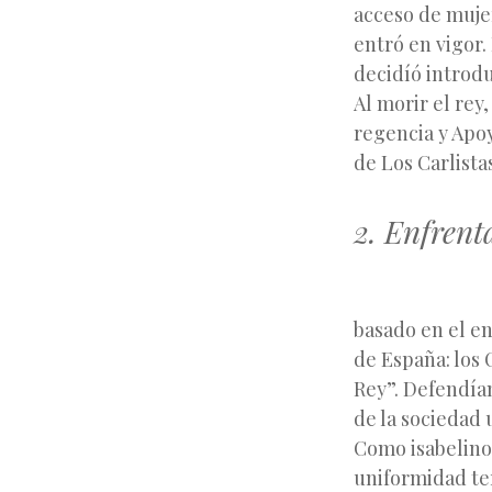
acceso de mujer
entró en vigor
decidíó introdu
Al morir el rey
regencia y Apoy
de Los Carlista
2. Enfrent
basado en el e
de España: los 
Rey”. Defendían
de la sociedad 
Como isabelinos
uniformidad ter