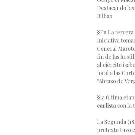
Destacando las 
Bilbao.
§En La tercera e
Iniciativa toma
General Maroto
fin de las hosti
al ejército isa
foral a las Cort
“Abrazo de Verg
§la última etap
carlista
con la 
La Segunda (184
pretexto tuvo el