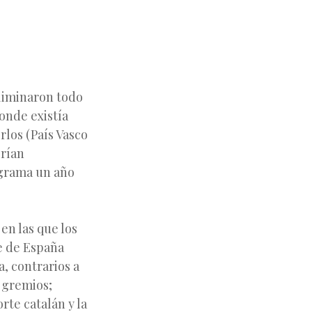
liminaron todo
onde existía
rlos (País Vasco
erían
ograma un año
en las que los
e de España
, contrarios a
s gremios;
rte catalán y la