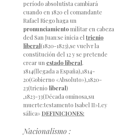
período absolutista cambiará
cuando en 1820 el comandante
Rafael Riego haga un
pronunciamiento
militar en cabeza
ded San Juan:se inicia el
trienio
liberal
(1820-1823),se vuelvr la
constitución del 12 y se pretende
crear un
estado liberal
.
1814(llegada a España),1814-
20(Gobierno «Absoluto»),1820-
23(trienio
liberal
)
,1823-33(Década ominosa,su
muerte:testamento Isabel II»Ley
sálica»
DEFINICIONES:
Nacionalismo :