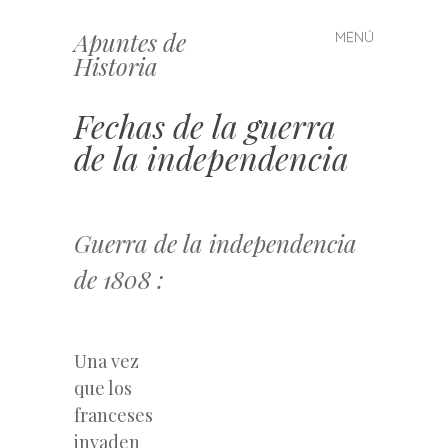
Apuntes de
MENÚ
Saltar
Historia
al
contenido
Fechas de la guerra
de la independencia
Guerra de la independencia
de 1808 :
Una vez
que los
franceses
invaden