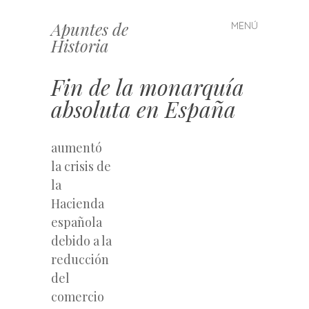
Apuntes de
MENÚ
Saltar
Historia
al
contenido
Fin de la monarquía
absoluta en España
aumentó
la crisis de
la
Hacienda
española
debido a la
reducción
del
comercio