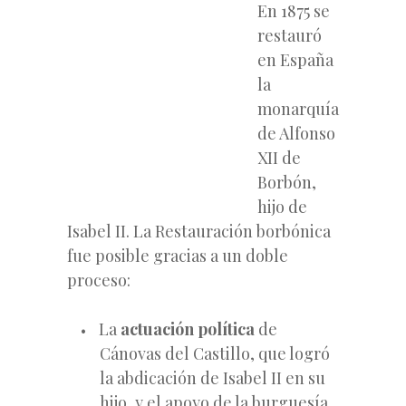
En 1875 se
restauró
en España
la
monarquía
de Alfonso
XII de
Borbón,
hijo de
Isabel II. La Restauración borbónica
fue posible gracias a un doble
proceso:
La
actuación política
de
Cánovas del Castillo, que logró
la abdicación de Isabel II en su
hijo, y el apoyo de la burguesía