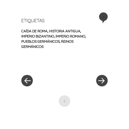
+
ETIQUETAS
CAÍDA DE ROMA
,
HISTORIA ANTIGUA
,
IMPERIO BIZANTINO
,
IMPERIO ROMANO
,
PUEBLOS GERMÁNICOS
,
REINOS
GERMÁNICOS
«
Siguiente
Navegación
Entrada
entrada
anterior
»
de
entradas
+