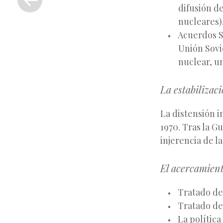
anterior
difusión d
nucleares)
Acuerdos SA
Unión Sovié
nuclear, un
La estabilizac
La distensión i
1970. Tras la G
injerencia de 
El acercamien
Tratado de
Tratado de 
La polític