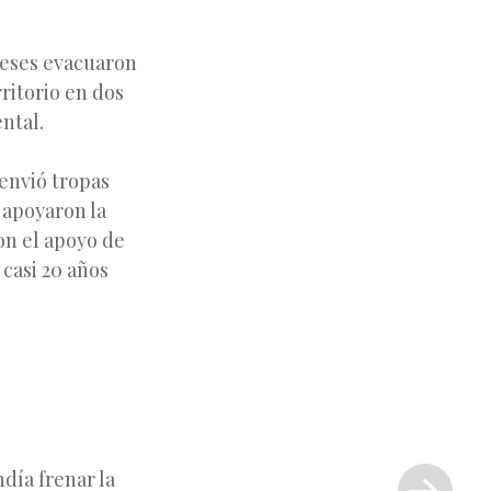
ceses evacuaron
rritorio en dos
ntal.
 envió tropas
 apoyaron la
con el apoyo de
 casi 20 años
Siguiente
entrada
día frenar la