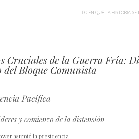
MENÚ
SALTAR
DICEN QUE LA HISTORIA SE 
AL
CONTENIDO
 Cruciales de la Guerra Fría: Di
o del Bloque Comunista
encia Pacífica
deres y comienzo de la distensión
hower asumió la presidencia