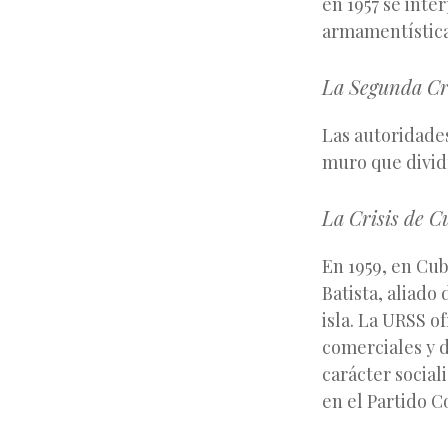
en 1957 se int
armamentística.
La Segunda Cri
Las autoridades
muro que dividí
La Crisis de C
En 1959, en Cub
Batista, aliado
isla. La URSS o
comerciales y 
carácter social
en el Partido C