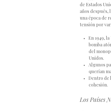
de Estados Unid
años después, l
una época de re
tensión por var
En 1949, l
bomba atóm
del monopo
Unidos.
Algunos pa
querían ma
Dentro de 
cohesión.
Los Países 