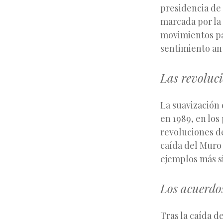
presidencia de
marcada por la 
movimientos pac
sentimiento an
Las revoluc
La suavización 
en 1989, en los
revoluciones d
caída del Muro 
ejemplos más s
Los acuerdos
Tras la caída d