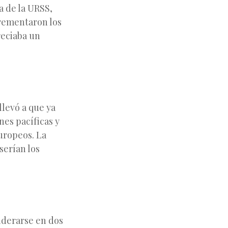
a de la URSS,
crementaron los
reciaba un
llevó a que ya
nes pacíficas y
uropeos. La
serían los
siderarse en dos