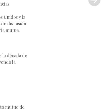
»
ncias
s Unidos y la
a de disuasión
ría mutua.
e la década de
yendo la
ento mutuo de