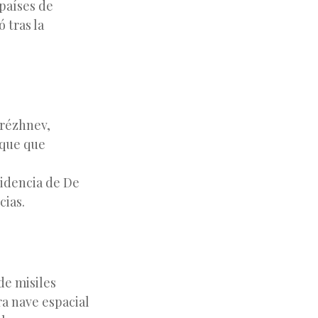
países de
 tras la
Brézhnev,
oque que
sidencia de De
cias.
de misiles
ra nave espacial