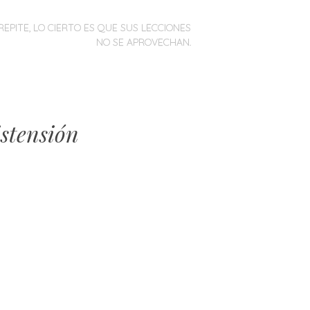
REPITE, LO CIERTO ES QUE SUS LECCIONES
NO SE APROVECHAN.
stensión