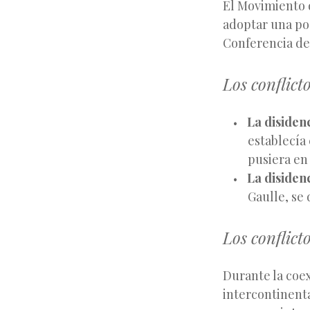
El Movimiento 
adoptar una pos
Conferencia de
Los conflict
La disiden
establecía
pusiera en
La disidenc
Gaulle, se 
Los conflict
Durante la coex
intercontinenta