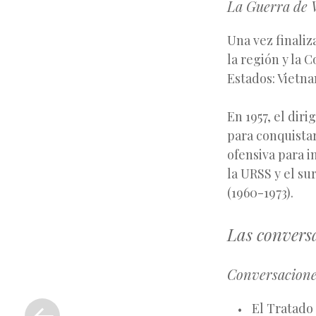
La Guerra de 
Una vez finali
la región y la C
Estados: Vietna
En 1957, el dir
para conquistar
ofensiva para i
la URSS y el su
(1960-1973).
Las conversa
Conversacione
«
Entrada
El Tratado