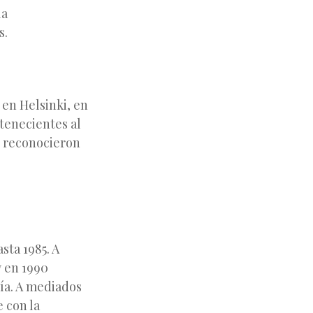
la
s.
en Helsinki, en
rtenecientes al
es reconocieron
sta 1985. A
y en 1990
ría. A mediados
 con la