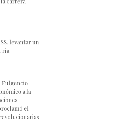
la carrera
RSS, levantar un
Fría.
de Fulgencio
conómico a la
aciones
proclamó el
 revolucionarias