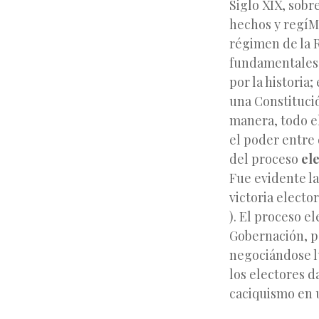
Siglo XIX, sobr
hechos y regíMe
régimen de la R
fundamentales: 
por la historia
una Constitució
manera, todo el
el poder entre 
del proceso
el
Fue evidente la
victoria elector
). El proceso e
Gobernación, p
negociándose l
los electores d
caciquismo en 