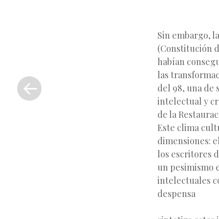
Sin embargo, la
(Constitución d
habían consegui
«
las transformac
Entrada
del 98, una de
anterior
intelectual y c
de la Restaurac
Este clima cult
dimensiones: e
los escritores
un pesimismo ex
intelectuales c
despensa