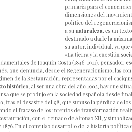
primaria para el conocimien
dimensiones del movimiento
político del regeneracioni
a su
naturaleza
, es un text
destinado a darle la máxima
su autor, individual, ya qu
«La tierra
y la cuestión
soci
ndamentales de Joaquín Costa (1846-1911), pensador, esc
ónés, que denuncia, desde el Regeneracionismo, las con
gimen de la Restauración, representadas por el caciqui
to histórico
, al ser una obra del año 1902, hay que situa
sa que se produjo en la sociedad española desde final
do, tras el desastre del 98, que supuso la pérdida de los
ndo el fracaso de los intentos de transformación reali
estauración, con el reinado de Alfonso XII, y simboliza
 1876. En el convulso desarrollo de la historia política