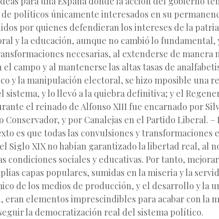
 ideas para una España donde la acción del gobierno te
 de políticos únicamente interesados en su permanenc
uidos por quienes defendieran los intereses de la patr
moral y la educación, aunque no cambió lo fundamental, 
transformaciones necesarias, al extenderse de manera 
 el campo y al mantenerse las altas tasas de analfabet
ico y la manipulación electoral, se hizo mposible una 
 sistema, y lo llevó a la quiebra definitiva; y el Regen
urante el reinado de Alfonso XIII fue encarnado por Sil
o Conservador, y por Canalejas en el Partido Liberal. –
exto es que todas las convulsiones y transformaciones
el Siglo XIX no habían garantizado la libertad real, al 
s condiciones sociales y educativas. Por tanto, mejorar 
mplias capas populares, sumidas en la miseria y la serv
co de los medios de producción, y el desarrollo y la u
n, eran elementos imprescindibles para acabar con la 
seguir la democratización real del sistema político.