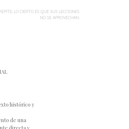
REPITE, LO CIERTO ES QUE SUS LECCIONES
NO SE APROVECHAN.
IAL
xto histórico y
mento de una
nte directa y