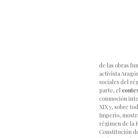
de las obras fu
activista Arag
sociales del ré
parte, el
contex
conmoción inten
XIX y, sobre to
Imperio, mostra
régimen de la R
Constitución de