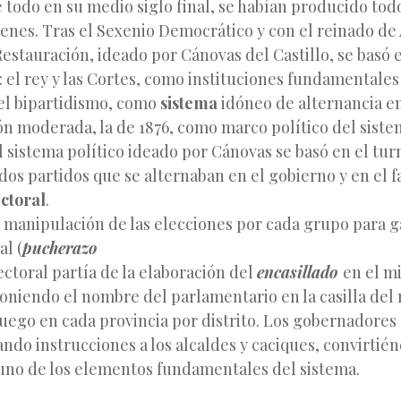
e todo en su medio siglo final, se habían producido tod
nes. Tras el Sexenio Democrático y con el reinado de A
estauración, ideado por Cánovas del Castillo, se basó e
el rey y las Cortes, como instituciones fundamentales
; el bipartidismo, como
sistema
idóneo de alternancia en
n moderada, la de 1876, como marco político del siste
 sistema político ideado por Cánovas se basó en el tur
dos partidos que se alternaban en el gobierno y en el 
ectoral
.
 manipulación de las elecciones por cada grupo para g
al (
pucherazo
lectoral partía de la elaboración del
encasillado
en el mi
oniendo el nombre del parlamentario en la casilla del 
uego en cada provincia por distrito. Los gobernadores
ando instrucciones a los alcaldes y caciques, convirtié
uno de los elementos fundamentales del sistema.