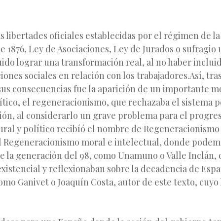
s libertades oficiales establecidas por el régimen de l
e 1876, Ley de Asociaciones, Ley de Jurados o sufragio 
do lograr una transformación real, al no haber inclui
iones sociales en relación con los trabajadores.Así, tra
 sus consecuencias fue la aparición de un importante 
rítico, el regeneracionismo, que rechazaba el sistema po
ión, al considerarlo un grave problema para el progre
ural y político recibíó el nombre de Regeneracionismo
l Regeneracionismo moral e intelectual, donde podem
 de la generación del 98, como Unamuno o Valle Inclán,
istencial y reflexionaban sobre la decadencia de Espa
omo Ganivet o Joaquín Costa, autor de este texto, cuyo