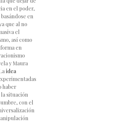
nía que dejar de
ia en el poder,
ia basándose en
ya que al no
masiva el
ismo, así como
reforma en
eracionismo
vela y Maura
 La
idea
 experimentadas
no haber
la situación
idumbre, con el
niversalización
manipulación