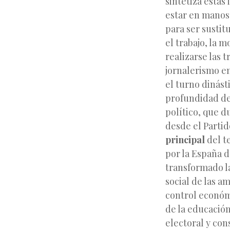
sintetiza estas
estar en manos
para ser sustit
el trabajo, la 
realizarse las 
jornalerismo en
el turno dinást
profundidad del
político, que d
desde el Partid
principal
del t
por la España d
transformado la
social de las a
control económi
de la educació
electoral y con