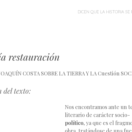
MENÚ
SALTAR
DICEN QUE LA HISTORIA SE 
AL
CONTENIDO
ía restauración
OAQUÍN COSTA SOBRE LA TIERRA Y LA Cuestión SOC
 del texto:
Nos encontramos ante un te
literario de carácter socio-
político
, ya que es el frag
obra, tratándose de una fue