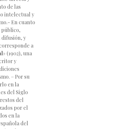
to de las
 intelectual y
smo.- En cuanto
o público,
 difusión, y
e corresponde a
al
» (1902), una
ritor y
diciones
smo. – Por su
rlo en la
es del Siglo
 restos del
zados por el
dos en la
 española del