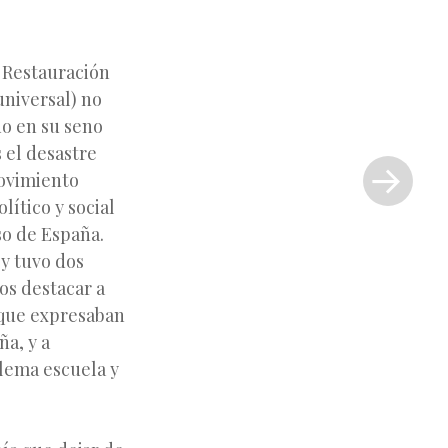
a Restauración
universal) no
do en su seno
Siguiente
s el desastre
entrada
movimiento
»
lítico y social
so de España.
 y tuvo dos
os destacar a
 que expresaban
ña, y a
 lema escuela y