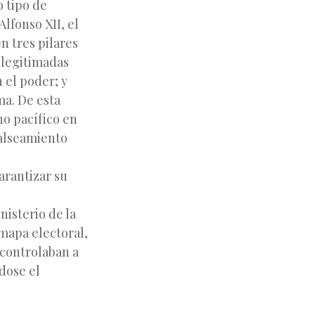
o tipo de
lfonso XII, el
n tres pilares
 legitimadas
 el poder; y
ma. De esta
no pacífico en
falseamiento
arantizar su
nisterio de la
mapa electoral,
 controlaban a
ndose el