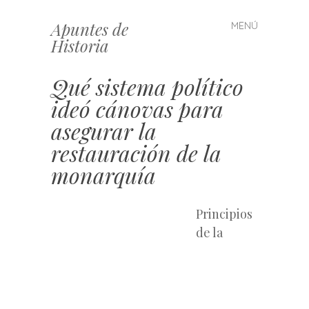
Apuntes de
MENÚ
Saltar
Historia
al
contenido
Qué sistema político
ideó cánovas para
asegurar la
restauración de la
monarquía
Principios
de la