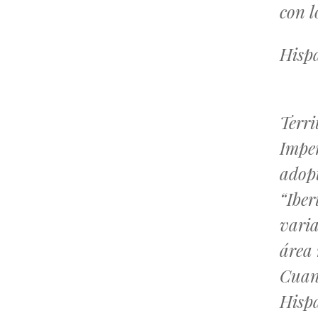
con 
Hisp
Terri
Imper
adopt
“Iber
varia
área 
Cuand
Hisp