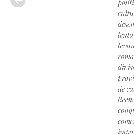
polít
anterior
cult
dese
lenta
levan
roman
divis
provi
de ca
licen
conqu
comer
impos