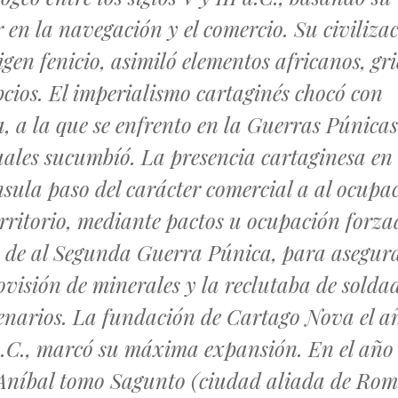
 en la navegación y el comercio. Su civilizac
igen fenicio, asimiló elementos africanos, gr
pcios.
El imperialismo cartaginés chocó con
 a la que se enfrento en la Guerras Púnicas
uales sucumbíó. La presencia cartaginesa en 
sula paso del carácter comercial a al ocupa
erritorio, mediante pactos u ocupación forza
 de al Segunda Guerra Púnica, para asegur
ovisión de minerales y la reclutaba de solda
enarios. La fundación de Cartago Nova el a
.C., marcó su máxima expansión. En el año
 Aníbal tomo Sagunto (ciudad aliada de Rom