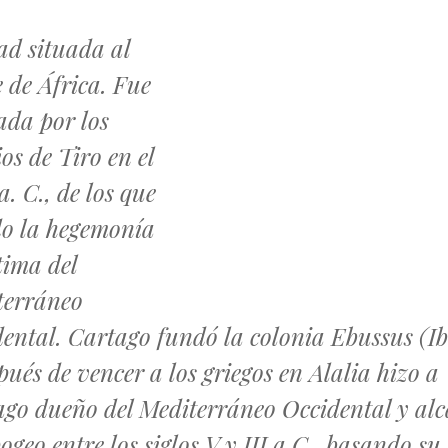
ad situada al
 de África. Fue
ada por los
ios de Tiro en el
 a. C., de los que
do la hegemonía
tima del
terráneo
ental. Cartago fundó la colonia Ebussus (Ib
pués de vencer a los griegos en Alalia hizo a
go dueño del Mediterráneo Occidental y al
ogeo entre los siglos V y III a.C., basando su