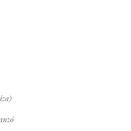
iza)
canzó