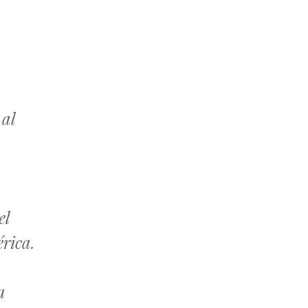
 al
el
érica.
a