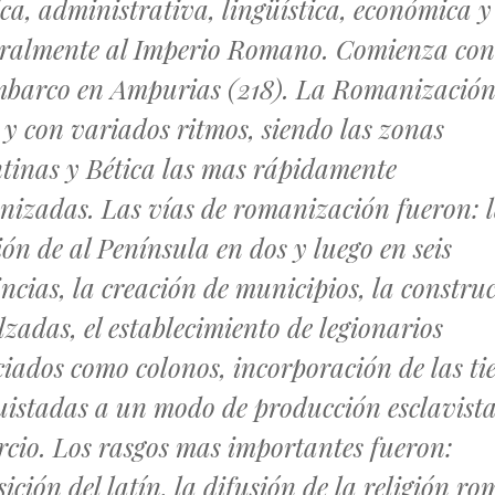
ica, administrativa, lingüística, económica y
uralmente al Imperio Romano. Comienza con
mbarco en Ampurias (218). La Romanización
 y con variados ritmos, siendo las zonas
tinas y Bética las mas rápidamente
izadas. Las vías de romanización fueron: 
ión de al Península en dos y luego en seis
ncias, la creación de municipios, la constru
lzadas, el establecimiento de legionarios
ciados como colonos, incorporación de las ti
istadas a un modo de producción esclavista
cio. Los rasgos mas importantes fueron:
ición del latín, la difusión de la religión r