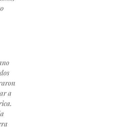
to
mano
idos
traron
ar a
rica.
la
era