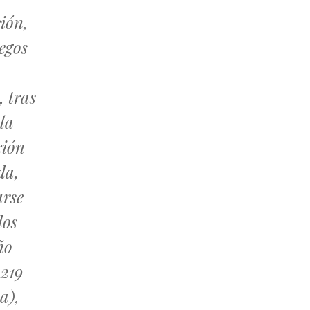
ión,
iegos
, tras
la
ción
da,
arse
dos
ño
 219
a),