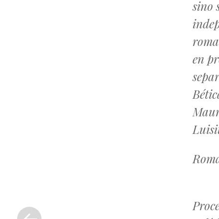
sino 
indep
roman
en pr
separ
Bétic
Maur
Luisi
Roma
«
Proce
Entrada