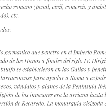
recho romano (penal, civil, comercio y ámbi
do), etc.
odos:
lo germánico que penetró en el Imperio Ro
do de los Hunos a finales del siglo IV. Dirig
taulfo se establecieron en las Galias y pene
a tarraconense para ayudar a Roma a expuls
uevos, vándalos y alanos de la Península Ibé
ligión de los invasores era la arriana hasta 
rsión de Recaredo. La monarquía visigoda 