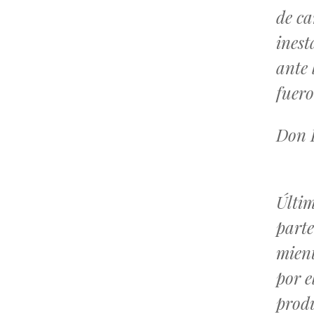
de ca
inest
ante 
fuero
Don 
Últi
parte
mient
por e
produ