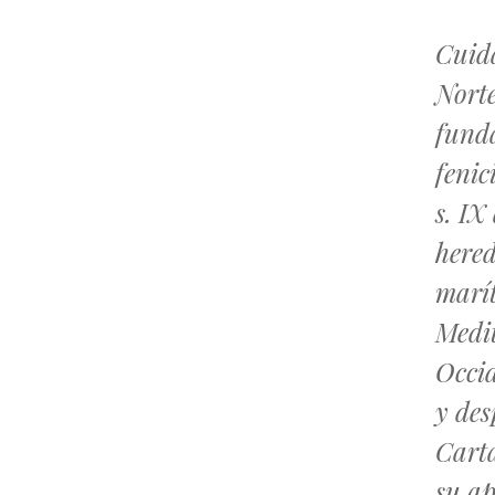
Cuid
Norte
fund
fenic
s. IX
here
marí
Medi
Occid
y des
Carta
su ap