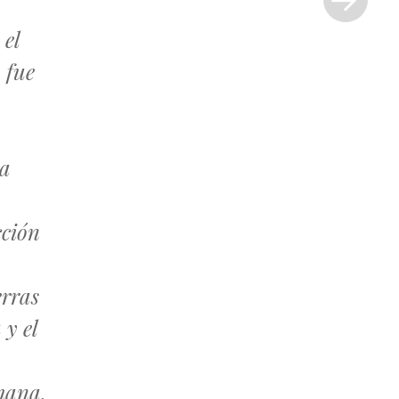
»
 el
 fue
la
cción
erras
 y el
omana,