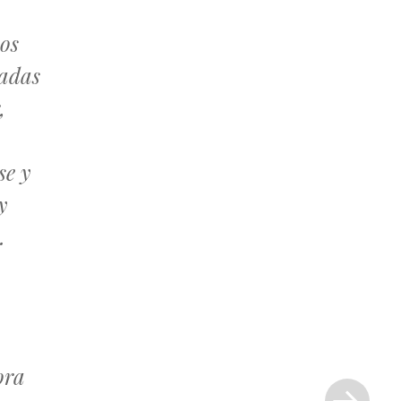
Los
tadas
,
se y
y
.
Siguiente
ora
entrada