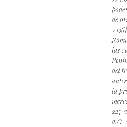
poder
de or
y egi
Roma,
las c
Penín
del t
antes
la pr
merc
227 a
a.C.