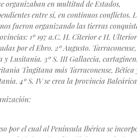
se organizaban en multitud de Estados,
endientes entre sí, en continuos conflictos. 
os fueron organizando las tierras conquis
ovincias: 1º 197 a.C. H. Citerior e H. Ulterior
adas por el Ebro. 2º Augusto. Tarraconense,
a y Lusitania. 3º S. III Gallaecia, cartaginen
itania Tingitana más Tarraconense, Bética 
tania. 4º S. IV se crea la provincia Baleárica
nización:
so por el cual al Península Ibérica se incorp