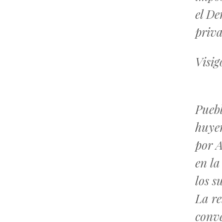
el De
priva
Visig
Pueb
huyen
por A
en l
los s
La re
conve