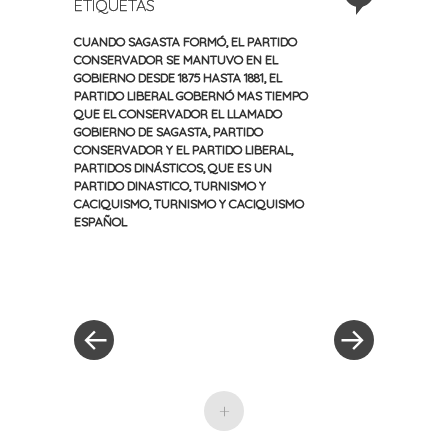
ETIQUETAS
CUANDO SAGASTA FORMÓ
,
EL PARTIDO
CONSERVADOR SE MANTUVO EN EL
GOBIERNO DESDE 1875 HASTA 1881
,
EL
PARTIDO LIBERAL GOBERNÓ MAS TIEMPO
QUE EL CONSERVADOR EL LLAMADO
GOBIERNO DE SAGASTA
,
PARTIDO
CONSERVADOR Y EL PARTIDO LIBERAL
,
PARTIDOS DINÁSTICOS
,
QUE ES UN
PARTIDO DINASTICO
,
TURNISMO Y
CACIQUISMO
,
TURNISMO Y CACIQUISMO
ESPAÑOL
«
Siguiente
Navegación
Entrada
entrada
anterior
»
de
entradas
+