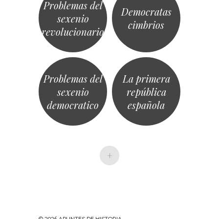
Problemas del
República.
Democratas
sexenio
cimbrios
revolucionario
Problemas del
La primera
sexenio
república
democratico
española
+
· © 2026
APUNTES DE HISTORIA