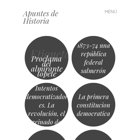
Apuntes de
MENÚ
Saltar
Historia
al
contenido
1873-74 una
Etiqueta
república
Proclama
federal
El Sexenio
del
almirante
salmerón
democrático
topete
(1868-1874):
Intentos
democratizador
La primera
es. La
constitucion
revolución, el
democratica
reinado de
Amadeo I y la
Primera