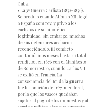
Cuba.
• La 3ª Guerra Carlista (1872-1876).
Se produjo cuando Alfonso XII llegó
a España com rey, y privó a los
carlistas de su hipotética
legitimidad. Sin embargo, muchos
de sus defensores acabaron
reconocíéndolo. El conﬂicto
continuó unos meses hasta su total
rendición en 1876 con el Maníﬁesto
de Somorrostro, cuando Carlos VII
se exilió en Francia. La
consecuencia del ﬁn de la
guerra
fue la abolición del régimen foral,
por lo que los vascos quedaban
sujetos al pago de los impuestos y al
servicio militar; algo que aumentó