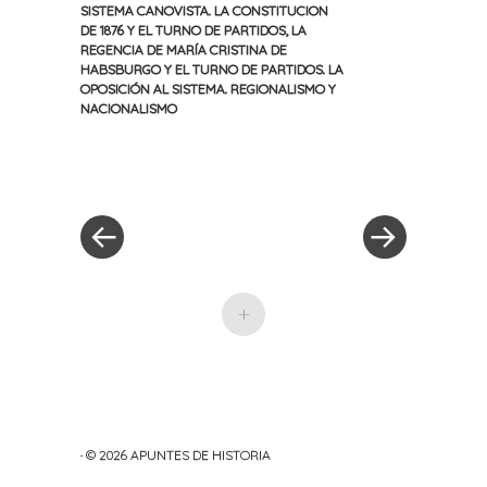
SISTEMA CANOVISTA. LA CONSTITUCION
DE 1876 Y EL TURNO DE PARTIDOS
,
LA
REGENCIA DE MARÍA CRISTINA DE
HABSBURGO Y EL TURNO DE PARTIDOS. LA
OPOSICIÓN AL SISTEMA. REGIONALISMO Y
NACIONALISMO
«
Siguiente
Navegación
Entrada
entrada
anterior
»
de
entradas
+
· © 2026
APUNTES DE HISTORIA