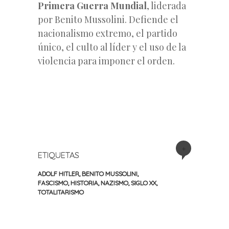
Primera Guerra Mundial
, liderada
por Benito Mussolini. Defiende el
nacionalismo extremo, el partido
único, el culto al líder y el uso de la
violencia para imponer el orden.
+
ETIQUETAS
ADOLF HITLER
,
BENITO MUSSOLINI
,
FASCISMO
,
HISTORIA
,
NAZISMO
,
SIGLO XX
,
TOTALITARISMO
«
Siguiente
Navegación
Entrada
entrada
anterior
»