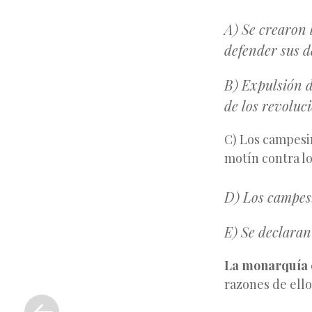
A) Se crearon 
defender sus d
B) Expulsión d
de los revoluc
C) Los campesi
motín contra lo
D) Los campesi
E) Se declaran
La monarquía
razones de ello
«
Entrada