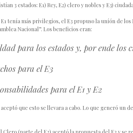
stían 3 estados: E1) Rey, E2) clero y nobles y E3) ciudad
 E1 tenía más privilegios, el E3
propuso la uníón de los
mblea Nacional”. Los beneficios eran:
ldad para los estados y, por ende los
chos para el E3
onsabilidades para el E1 y E2
o aceptó que esto se llevara a cabo. Lo que generó un 
 Clero (parte del E2) aceptó la propuesta del E3 y se 