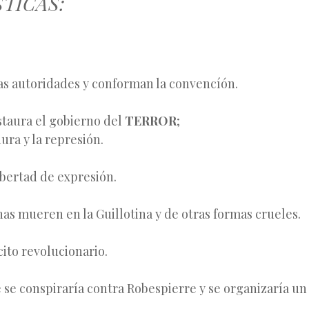
STICAS:
as autoridades y conforman la convencíón.
staura el gobierno del
TERROR
;
dura y la represión.
ibertad de expresión.
as mueren en la Guillotina y de otras formas crueles.
cito revolucionario.
se conspiraría contra Robespierre y se organizaría u