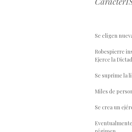
CarácterÍ
Se eligen nuev
Robespierre in
Ejerce la Dicta
Se suprime la l
Miles de person
Se crea un ejér
Eventualmente 
régimen.