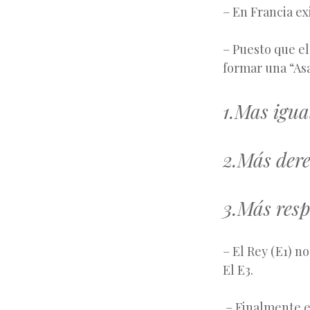
– En Francia exi
– Puesto que el
formar una “Asa
1.Mas igua
2.Más dere
3.Más resp
– El Rey (E1) n
El E3.
– Finalmente el