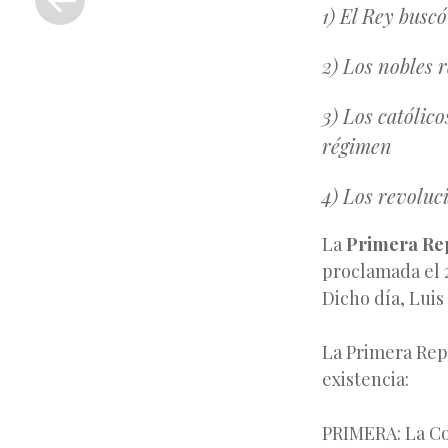
anterior
1) El Rey busc
2) Los nobles 
3) Los católico
régimen
4) Los revoluc
La
Primera Re
proclamada el 2
Dicho día, Luis
La Primera Rep
existencia:
PRIMERA: La Co