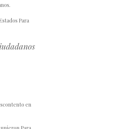
anos.
 Estados Para
 ciudadanos
descontento en
reunieron Para