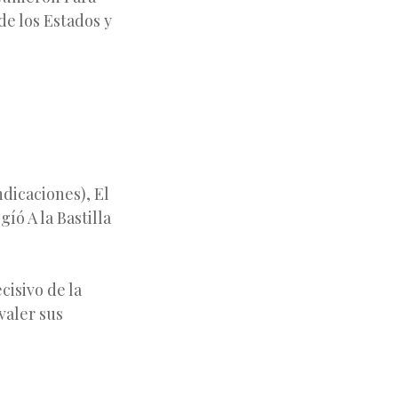
e los Estados y
ndicaciones), El
íó A la Bastilla
cisivo de la
valer sus