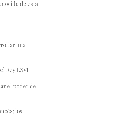
onocido de esta
rrollar una
 el Rey LXVI.
car el poder de
ncés; los