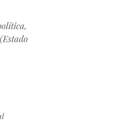
olítica,
 (Estado
al