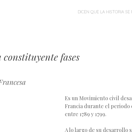
MENÚ
SALTAR
DICEN QUE LA HISTORIA SE 
AL
CONTENIDO
 constituyente fases
Francesa
Es un Movimiento civil desa
Francia durante el period
entre 1789 y 1799.
A lo largo de su desarrollo 