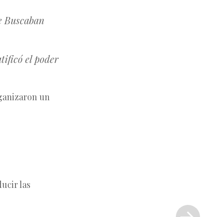
ue Buscaban
tificó el poder
rganizaron un
ucir las
Siguiente
entrada