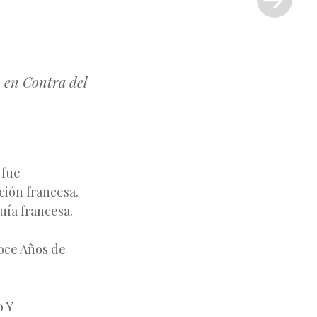
»
n en Contra del
fue
ción francesa.
uía francesa.
oce Años de
o Y