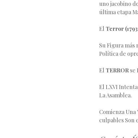
uno jacobino d
última etapa M
El
Terror (1793
Su Figura más r
Política de opr
El
TERROR
se 
El LXVI Intenta
La Asamblea.
Comienza Una “
culpables Son e