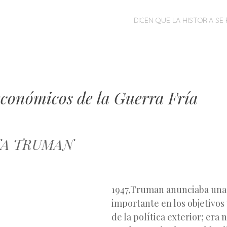
MENÚ
SALTAR
DICEN QUE LA HISTORIA SE 
AL
CONTENIDO
económicos de la Guerra Fría
NA TRUMAN
1947,Truman anunciaba una
importante en los objetivos 
de la política exterior; era 