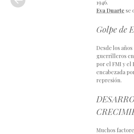
1946.
anterior
Eva Duarte
se 
Golpe de 
Desde los años 
guerrilleros e
por el FMI y el
encabezada po
represión.
DESARRO
CRECIMI
Muchos factores