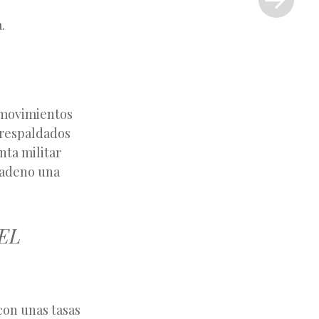
»
.
n movimientos
 respaldados
nta militar
cadeno una
EL
con unas tasas