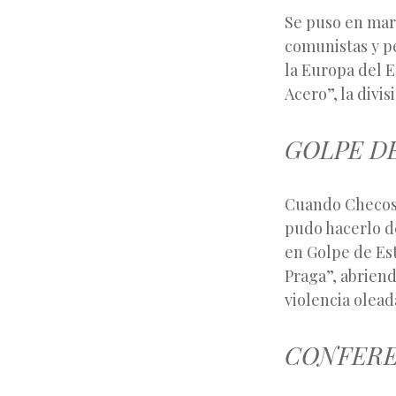
Se puso en marc
comunistas y pe
la Europa del E
Acero”, la divis
GOLPE D
Cuando Checosl
pudo hacerlo d
en Golpe de Est
Praga”, abrien
violencia olead
CONFERE