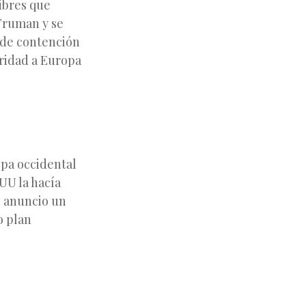
libres que
 Truman y se
 de contención
ridad a Europa
opa occidental
UU la hacía
l anuncio un
o plan