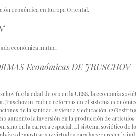
ación económica en Europa Oriental.
N
yuda económica mutua.
ORMAS Económicas DE JRUSCHOV
schov fue la edad de oro en la URSS, la economía sovié
. Jruschov introdujo reformas en el sistema económico:
taciones de la sanidad, vivienda y educación. (2)Restring
o no aumento la inversión en la producción de artículo
n, sino en la carrera espacial. El sistema soviético de l
lvía a demostrar sus virtudes para hacer crecer la ind