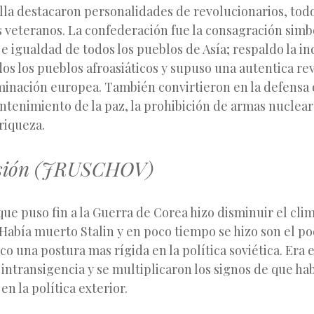
lla destacaron personalidades de revolucionarios, tod
 veteranos. La confederación fue la consagración simbó
e igualdad de todos los pueblos de Asía; respaldo la i
os los pueblos afroasiáticos y supuso una autentica r
minación europea. También convirtieron en la defensa 
tenimiento de la paz, la prohibición de armas nuclear
 riqueza.
sión (JRUSCHOV)
e puso fin a la Guerra de Corea hizo disminuir el cli
Había muerto Stalin y en poco tiempo se hizo son el po
co una postura mas rígida en la política soviética. Era 
intransigencia y se multiplicaron los signos de que ha
n la política exterior.