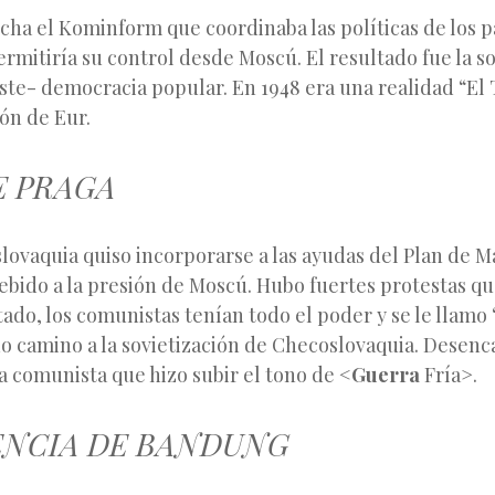
ha el Kominform que coordinaba las políticas de los p
rmitiría su control desde Moscú. El resultado fue la s
ste- democracia popular. En 1948 era una realidad “El
ión de Eur.
E PRAGA
ovaquia quiso incorporarse a las ayudas del Plan de Ma
ebido a la presión de Moscú. Hubo fuertes protestas q
ado, los comunistas tenían todo el poder y se le llamo
do camino a la sovietización de Checoslovaquia. Desen
a comunista que hizo subir el tono de <
Guerra
Fría>.
NCIA DE BANDUNG