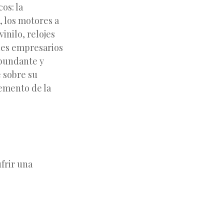
os: la
, los motores a
inilo, relojes
ndes empresarios
abundante y
e sobre su
remento de la
frir una