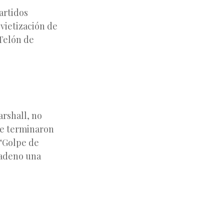
artidos
ovietización de
 Telón de
rshall, no
ue terminaron
 “Golpe de
cadeno una