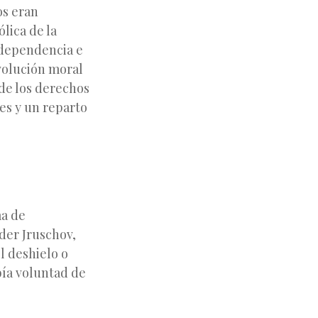
os eran
lica de la
ndependencia e
evolución moral
de los derechos
es y un reparto
ma de
der Jruschov,
el deshielo o
bía voluntad de