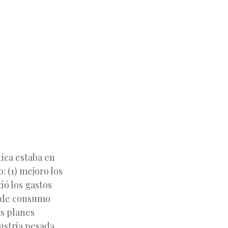
tica estaba en
 (1) mejoro los
íó los gastos
s de consumo
os planes
ustria pesada.