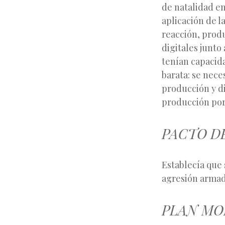
de natalidad en 
aplicación de l
reacción, produ
digitales junto
tenían capacid
barata: se nece
producción y di
producción por 
PACTO D
Establecía que 
agresión armad
PLAN MO