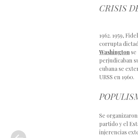
CRISIS D
1962. 1959, Fid
corrupta dicta
Washington
se 
perjudicaban s
cubana se exten
URSS en 1960.
POPULIS
Se organizaron
partido y el Est
«
injerencias ext
Entrada