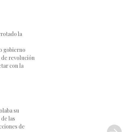
rrotado la
vo gobierno
 de revolución
tar con la
olaba su
 de las
Siguiente
ecciones de
entrada