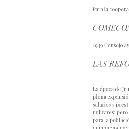
Para la cooper
COMECO
1949 Consejo a
LAS REF
La época de Jru
plena expansión
salarios y pres
militares; per
para la població
quinquenales vo