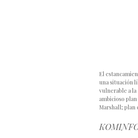
El estancamient
una situación l
vulnerable
a l
ambicioso plan
Marshall; plan 
KOMINF