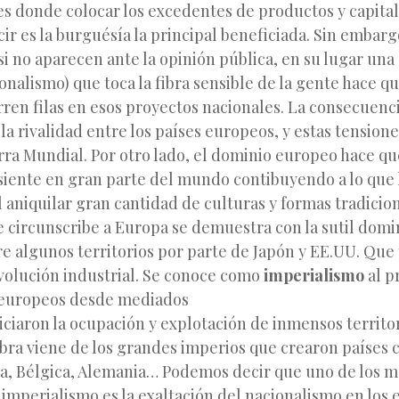
res donde colocar los excedentes de productos y capita
 es la burguésía la principal beneficiada. Sin embarg
 no aparecen ante la opinión pública, en su lugar una
ionalismo) que toca la fibra sensible de la gente hace qu
rren filas en esos proyectos nacionales. La consecuenc
 la rivalidad entre los países europeos, y estas tensione
erra Mundial. Por otro lado, el dominio europeo hace qu
asiente en gran parte del mundo contibuyendo a lo que
l aniquilar gran cantidad de culturas y formas tradicio
 circunscribe a Europa se demuestra con la sutil domi
e algunos territorios por parte de Japón y EE.UU. Que
evolución industrial. Se conoce como
imperialismo
al p
s europeos desde mediados
niciaron la ocupación y explotación de inmensos territor
abra viene de los grandes imperios que crearon países
ia, Bélgica, Alemania… Podemos decir que uno de los 
 imperialismo es la exaltación del nacionalismo en los 