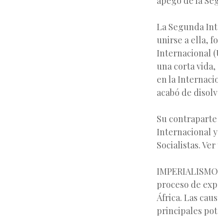
apego de la Seg
La Segunda Int
unirse a ella, 
Internacional (
una corta vida,
en la Internaci
acabó de disolv
Su contraparte 
Internacional y
Socialistas. Ve
IMPERIALISMO:A 
proceso de expa
África. Las cau
principales pot