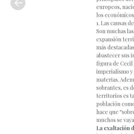
anterior
europeos, naci
los económicos
1. Las causas d
Son muchas las
expansión terri
más destacadas
abastecer sus i
figura de Cecil
imperialismo y 
materias. Adem
sobrantes, es d
territorios es 
población como
hace que “sobr
muchos se vayan 
La exaltación d