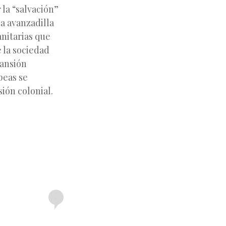
 la “salvación”
la avanzadilla
nitarias que
e la sociedad
pansión
peas se
ión colonial.
+