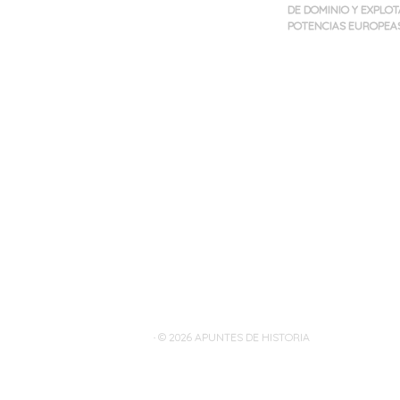
DE DOMINIO Y EXPLO
POTENCIAS EUROPEAS 
Navegación
de
entradas
· © 2026
APUNTES DE HISTORIA