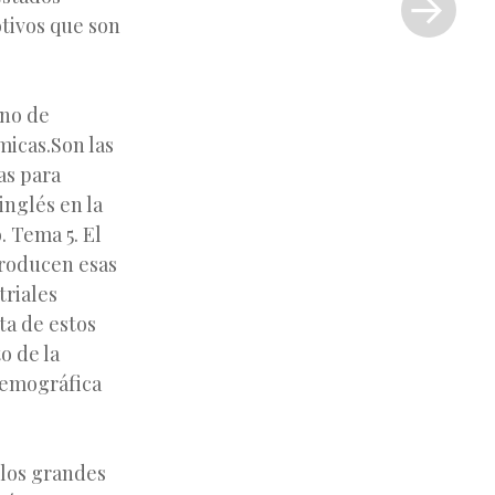
»
tivos que son
eno de
micas.Son las
as para
inglés en la
. Tema 5. El
producen esas
triales
ta de estos
o de la
demográfica
 los grandes