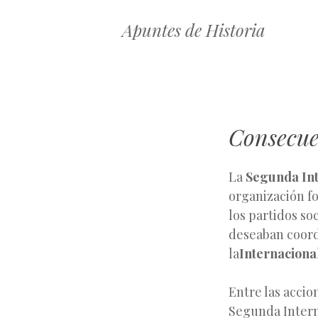
Apuntes de Historia
Consecue
La
Segunda Int
organización f
los partidos soc
deseaban coord
la
Internaciona
Entre las accio
Segunda Intern