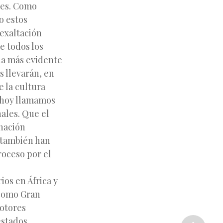
les. Como
o estos
 exaltación
e todos los
ia más evidente
s llevarán, en
e la cultura
 hoy llamamos
nales. Que el
nación
 también han
roceso por el
ios en África y
 como Gran
motores
Siguiente
estados
entrada