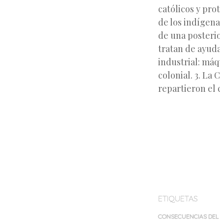
católicos y pro
de los indígena
de una posteri
tratan de ayuda
industrial: máq
colonial. 3. La
repartieron el 
ETIQUETAS
CONSECUENCIAS DEL 