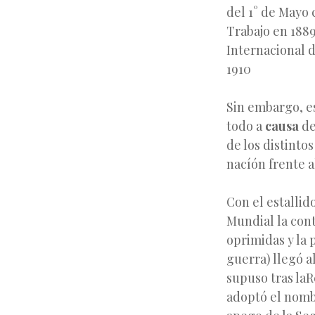
del 1° de Mayo
Trabajo en 1889
Internacional d
1910
Sin embargo, es
todo a
causa
de
de los distinto
nacíón frente a
Con el estallid
Mundial la cont
oprimidas y la p
guerra) llegó 
supuso tras laR
adoptó el nom