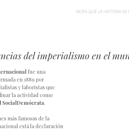
MENÚ
SALTAR
DICEN QUE LA HISTORIA SE 
AL
CONTENIDO
ncias del imperialismo en el mu
ernacional
fue una
ormada en 1889 por
ialistas y laboristas que
inar la actividad como
l SocialDemócrata
.
nes más famosas de la
acional está la declaración