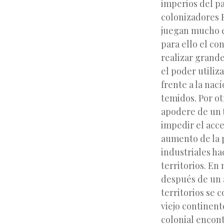
imperios del pa
colonizadores E
juegan mucho e
para ello el co
realizar grande
el poder utiliz
frente a la nac
temidos. Por ot
apodere de un
impedir el acc
aumento de la 
industriales h
territorios. En
después de un 
territorios se 
viejo continent
colonial encon