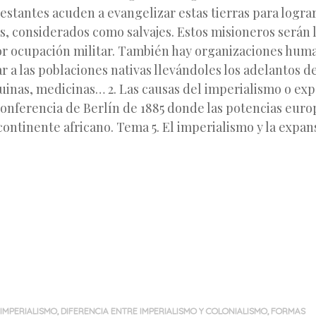
testantes acuden a evangelizar estas tierras para lograr
s, considerados como salvajes. Estos misioneros serán 
or ocupación militar. También hay organizaciones huma
r a las poblaciones nativas llevándoles los adelantos d
uinas, medicinas… 2. Las causas del imperialismo o ex
 Conferencia de Berlín de 1885 donde las potencias euro
continente africano. Tema 5. El imperialismo y la expans
IMPERIALISMO
,
DIFERENCIA ENTRE IMPERIALISMO Y COLONIALISMO
,
FORMAS