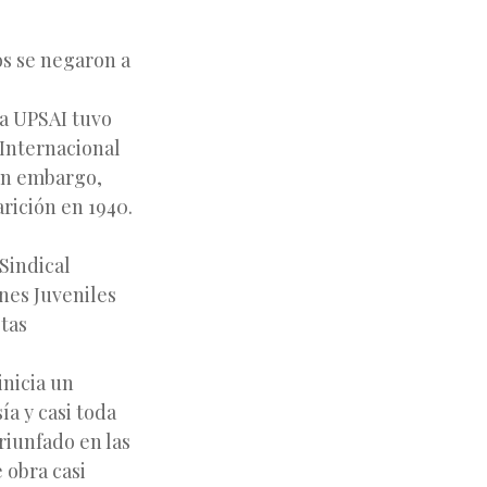
os se negaron a
La UPSAI tuvo
 Internacional
sin embargo,
arición en 1940.
 Sindical
nes Juveniles
stas
inicia un
ía y casi toda
riunfado en las
 obra casi