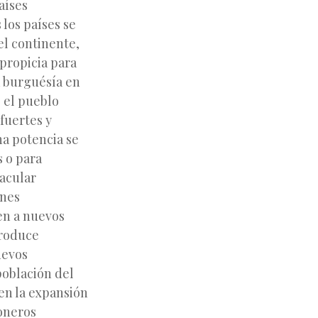
aíses
 los países se
el continente,
 propicia para
a burguésía en
o el pueblo
 fuertes y
na potencia se
s o para
tacular
ones
en a nuevos
produce
uevos
población del
en la expansión
oneros