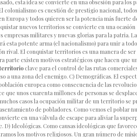
sado, esta idea se convierte en una obsesión para los p
l colonialismo es cuestión de prestigio nacional, todos
n Europa y todos quieren ser la potencia más fuerte d
nquistar nuevos territorios se convierte en una ocasión
s empresas militares y nuevas glorias para la patria. L
ará esta potente arma (el nacionalismo) para unir a tod
íón rival. El conquistar territorios es una manera de ser
ra parte existen motivos estratégicos que hacen que u
territorio
clave para el control de las rutas comerciale
eso a una zona del enemigo. C) Demográficas. El espec
población europea como consecuencia de las revoluci
ace que unos cuarenta millones de personas se desplac
 muchos casos la ocupación militar de un territorio se 
asentamiento de pobladores. Como vemos el poblar n
convierte en una válvula de escape para aliviar la super
e. D) Ideológicas. Como causas ideológicas que favorec
tramos los motivos religiosos. Un gran número de misi