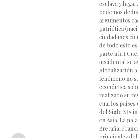
esclava y luga
podemos deducir
argumentos casi
patriótica (nac
ciudadanos cie
de todo esto es
parte a la I Gu
occidental se 
globalización a
fenómeno no se
económica sobr
realizado su r
cual los paíse
del Siglo XIX i
en Asía. La pal
Bretaña, Franc
«
Entrada
principales del