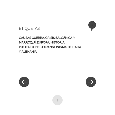
+
ETIQUETAS
CAUSAS GUERRA
,
CRISIS BALCÁNICA Y
MARROQUÍ
,
EUROPA
,
HISTORIA
,
PRETENSIONES EXPANSIONISTAS DE ITALIA
Y ALEMANIA
«
Siguiente
Navegación
Entrada
entrada
anterior
»
de
entradas
+