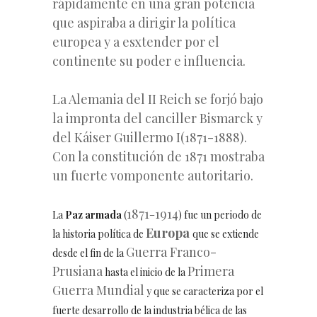
rápidamente en una gran potencia
que aspiraba a dirigir la política
europea y a esxtender por el
continente su poder e influencia.
La Alemania del II Reich se forjó bajo
la impronta del canciller Bismarck y
del Káiser Guillermo I(1871-1888).
Con la constitución de 1871 mostraba
un fuerte vomponente autoritario.
1871
1914
La
Paz armada
(
–
) fue un periodo de
Europa
la historia política de
que se extiende
Guerra Franco-
desde el fin de la
Prusiana
Primera
hasta el inicio de la
Guerra Mundial
y que se caracteriza por el
fuerte desarrollo de la industria bélica de las