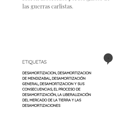
las guerras carlistas.
+
ETIQUETAS
DESAMORTIZACION
,
DESAMORTIZACION
DE MENDIZABAL
,
DESAMORTIZACIÓN
GENERAL
,
DESAMORTIZACION Y SUS
CONSECUENCIAS
,
EL PROCESO DE
DESAMORTIZACIÓN
,
LA LIBERALIZACIÓN
DEL MERCADO DE LA TIERRA Y LAS
DESAMORTIZACIONES
«
Siguiente
Navegación
Entrada
entrada
anterior
»
de