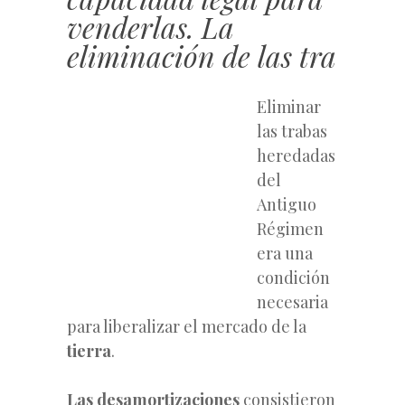
venderlas. La
eliminación de las tra
Eliminar
las trabas
heredadas
del
Antiguo
Régimen
era una
condición
necesaria
para liberalizar el mercado de la
tierra
.
Las desamortizaciones
consistieron