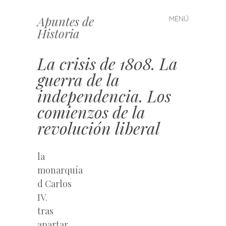
Apuntes de
MENÚ
Saltar
Historia
al
contenido
La crisis de 1808. La
guerra de la
independencia. Los
comienzos de la
revolución liberal
la
monarquía
d Carlos
IV.
tras
apartar