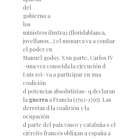
del
gobierno a
los
ministros ilustra2 (floridablanca,
jovellanos…) el monarca va a confiar
el poder en
Manuel godoy. X su parte, Carlos IV
–una vez conocida la ejecución d
Luis xvi- va a participar en una
coalición
d potencias absolutistas- q declaran
la
guerra
a Francia (1793-1795). Las
derrotas d la coalición y la
ocupación
d parte del país vasco y cataluña x el
ejército francés obligan a españa a