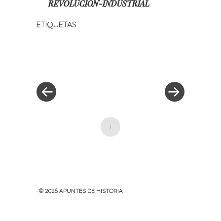
REVOLUCION-INDUSTRIAL
ETIQUETAS
«
Siguiente
Navegación
Entrada
entrada
anterior
»
de
entradas
+
· © 2026
APUNTES DE HISTORIA