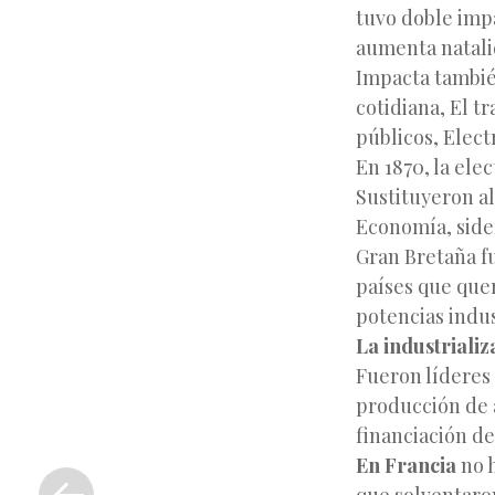
tuvo doble impa
aumenta natalid
Impacta también
cotidiana, El t
públicos, Elect
En 1870, la ele
Sustituyeron al
Economía, side
Gran Bretaña fu
países que que
potencias indus
La industriali
Fueron líderes 
producción de a
financiación de
«
En Francia
no h
Entrada