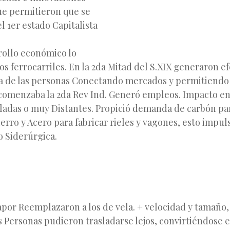
ue permitieron que se
el 1er estado Capitalista
rollo económico lo
os ferrocarriles. En la 2da Mitad del S.XIX generaron e
a de las personas Conectando mercados y permitiendo
 comenzaba la 2da Rev Ind. Generó empleos. Impacto en 
sladas o muy Distantes. Propició demanda de carbón pa
erro y Acero para fabricar rieles y vagones, esto impul
o Siderúrgica.
:
apor Reemplazaron a los de vela. + velocidad y tamaño, 
 Personas pudieron trasladarse lejos, convirtiéndose 