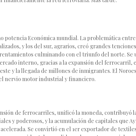
 financieramente la red ferroviaria. Mas tarde.
o potencia Económica mundial. La problemática entre 
alizados, y los del sur, agrarios, creó grandes tencion
rentamientos culminando con el triunfo del norte. Se u
ercado interno, gracias a la expansión del ferrocarril, 
oeste y la llegada de millones de inmigrantes. El Noroe
l nervio motor industrial y financiero.
nsión de ferrocarriles, unificó la moneda, contribuyó 
ales y poderosos, y la acumulación de capitales que Ay
celerada. Se convirtió en el 1er exportador de textiles