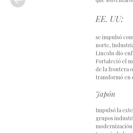
que solventaron
anterior
EE. UU:
se impulsó com
norte, Industri
Lincoln dio enf
Fortalecíó el m
de la frontera 
transformó en e
Japón
Impulsó la exte
grupos industri
modernización a