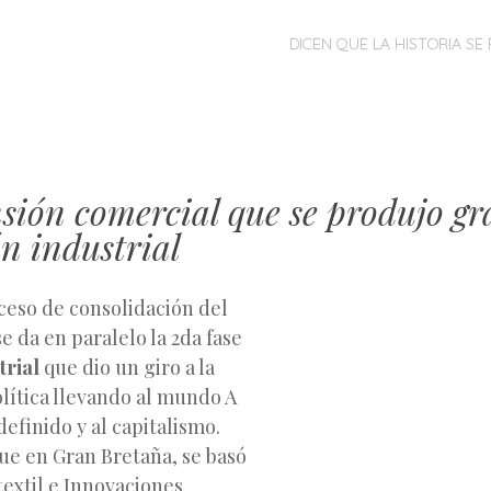
MENÚ
SALTAR
DICEN QUE LA HISTORIA SE 
AL
CONTENIDO
sión comercial que se produjo gr
n industrial
ceso de consolidación del
e da en paralelo la 2da fase
trial
que dio un giro a la
olítica llevando al mundo A
efinido y al capitalismo.
fue en Gran Bretaña, se basó
 textil e Innovaciones