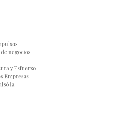
mpulsos
 de negocios
tura y Esfuerzo
des Empresas
ulsó la