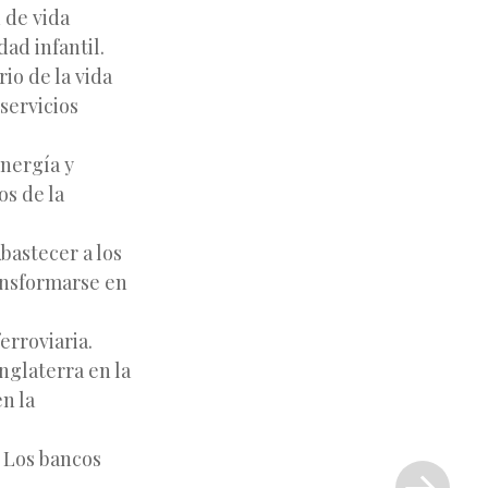
 de vida
ad infantil.
io de la vida
servicios
energía y
os de la
Abastecer a los
ansformarse en
erroviaria.
nglaterra en la
n la
Siguiente
 Los bancos
entrada