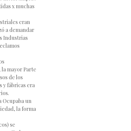
rtidas x muchas
striales eran
nzó a demandar
s Industrias
 Reclamos
os
 la mayor Parte
sos de los
 y fábricas era
ios.
ica Ocupaba un
iedad, la forma
cos) se