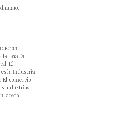
, dinamo,
pudieron
 la tasa De
al. El
es la Industria
r El comercio,
as industrias
n: acero,