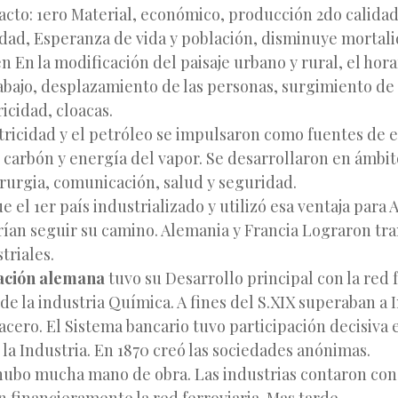
cto: 1ero Material, económico, producción 2do calidad
ad, Esperanza de vida y población, disminuye mortalid
 En la modificación del paisaje urbano y rural, el horar
rabajo, desplazamiento de las personas, surgimiento de 
ricidad, cloacas.
ctricidad y el petróleo se impulsaron como fuentes de 
 carbón y energía del vapor. Se desarrollaron en ámbit
rurgia, comunicación, salud y seguridad.
e el 1er país industrializado y utilizó esa ventaja para 
rían seguir su camino. Alemania y Francia Lograron tr
triales.
zación alemana
tuvo su Desarrollo principal con la red f
de la industria Química. A fines del S.XIX superaban a I
cero. El Sistema bancario tuvo participación decisiva e
 la Industria. En 1870 creó las sociedades anónimas.
ubo mucha mano de obra. Las industrias contaron con