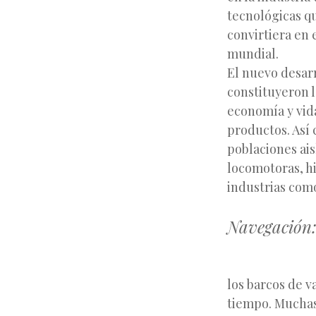
tecnológicas q
convirtiera en 
mundial.
El nuevo desar
constituyeron l
economía y vid
productos. Así
poblaciones ai
locomotoras, hi
industrias com
Navegación
los barcos de v
tiempo. Muchas