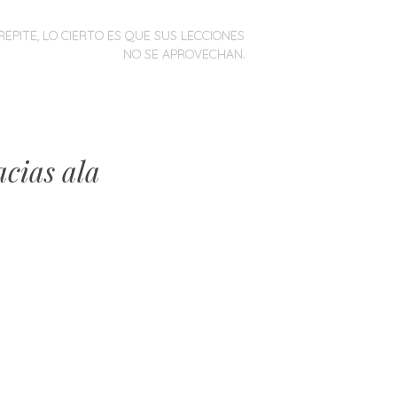
REPITE, LO CIERTO ES QUE SUS LECCIONES
NO SE APROVECHAN.
acias ala