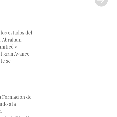
»
los estados del
es. Abraham
nificó y
el gran Avance
ste se
la Formación de
udo a la
.