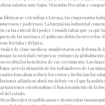
cibían salarios muy bajos. Viviendas Precarias y compa
s fábricas se extendían x Europa, los empresarios indu
umerosos y poderosos. La burguésía industrial come
ón en las esferal del poder. Consideraban que ya que la
queza de las naciones el gobierno debía favorecerlos.
ran Bretaña y Bélgica.
ctuales de clase media se manifestaron en defensa de l
Aunque la sociedad europea se enriquecía globalmente,
 no recibía los beneficios de ese crecimiento. Los Ingre
bajos, pero la situación de los trabajadores de Las minas
sarios buscaban reducir los costos y Reducían los salar
oluciones atlánticas abríó un debate en el que la polít
Agrupaciones cuestionaban el funcionamiento de la Soc
ol del estado.
ticos liberales (republicanos) y demócratas (monárqui