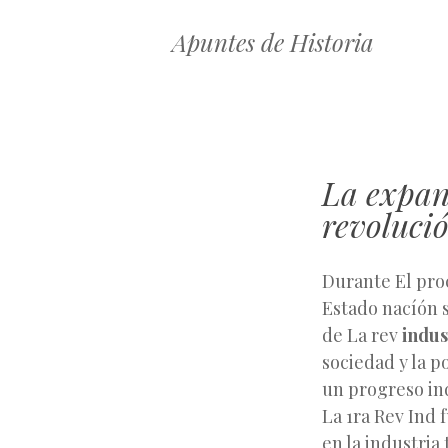
Apuntes de Historia
La expan
revolució
Durante El pro
Estado nacíón s
de La rev
indus
sociedad y la p
un progreso ind
La 1ra Rev Ind 
en la industria