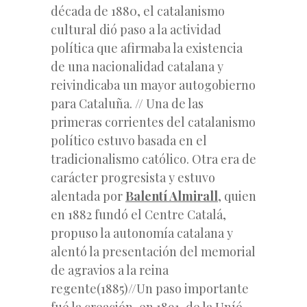
década de 1880, el catalanismo
cultural dió paso a la actividad
política que afirmaba la existencia
de una nacionalidad catalana y
reivindicaba un mayor
autogobierno
para Cataluña
. // Una de las
primeras corrientes del catalanismo
político estuvo basada en el
tradicionalismo católico.
Otra era de
carácter progresista y estuvo
alentada por
Balentí Almirall
, quien
en 1882 fundó el
Centre Catalá,
propuso la autonomía catalana y
alentó la presentación del memorial
de agravios a la reina
regente(1885)//Un paso importante
fué la creación, en 1891, de la
Uníó