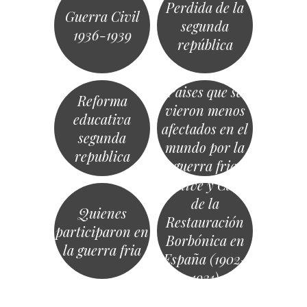
Perdida de la
Guerra Civil
segunda
1936-1939
república
Paises que se
Reforma
vieron menos
educativa
afectados en el
segunda
mundo por la
republica
guerra fria
Declive y Caída
de la
Quienes
Restauración
participaron en
Borbónica en
la guerra fria
España (1902-
«
»
1931)
Navegación