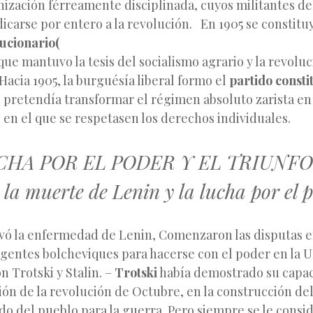
ización férreamente disciplinada, cuyos militantes de
carse por entero a la revolución. En 1905 se constitu
lucionario(
 que mantuvo la tesis del socialismo agrario y la revol
Hacia 1905, la burguésía liberal formo el
partido consti
 pretendía transformar el régimen absoluto zarista en
 en el que se respetasen los derechos individuales.
UCHA POR EL PODER Y EL TRIUNFO
1 la muerte de Lenin y la lucha por el 
vó la enfermedad de Lenin, Comenzaron las disputas e
igentes bolcheviques para hacerse con el poder en la U
n Trotski y Stalin. –
Trotski
había demostrado su capac
ión de la revolución de Octubre, en la construcción del 
do del pueblo para la guerra. Pero siempre se le consi