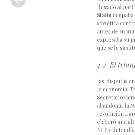
anterior
llegado al parti
Stalin
ocupaba e
soviética contr
antes de su mu
expresaba su p
que se le susti
4.2 El triun
las disputas en
la economía. Tr
Secretario Gen
abandonar la NE
revolución Eur
elaboró una alt
NEP y defendía l