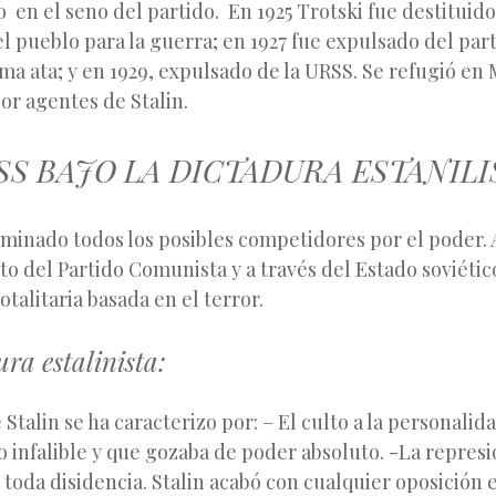
o en el seno del partido. En 1925 Trotski fue destituid
l pueblo para la guerra; en 1927 fue expulsado del part
ma ata; y en 1929, expulsado de la URSS. Se refugió en
or agentes de Stalin.
RSS BAJO LA DICTADURA ESTANILI
iminado todos los posibles competidores por el poder. A
to del Partido Comunista y a través del Estado soviét
otalitaria basada en el terror.
ura estalinista:
Stalin se ha caracterizo por: – El culto a la personalida
 infalible y que gozaba de poder absoluto. -La represi
toda disidencia. Stalin acabó con cualquier oposición 