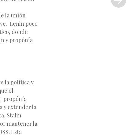
»
e la uníón
ave. Lenin poco
tico, donde
in y propónía
 la política y
que el
ki propónía
a y extender la
a, Stalin
 por mantener la
URSS. Esta