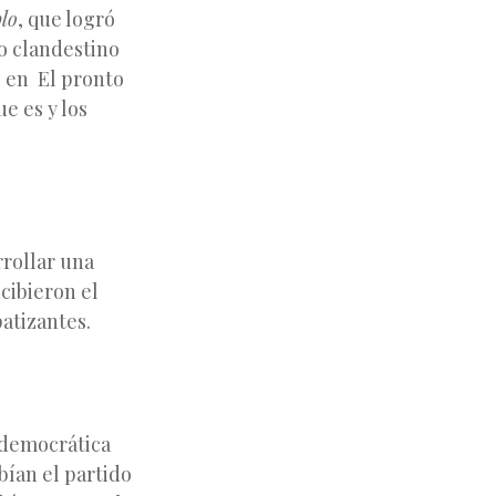
blo
, que logró
so clandestino
,
en El pronto
e es y los
rollar una
cibieron el
atizantes.
 democrática
bían el partido