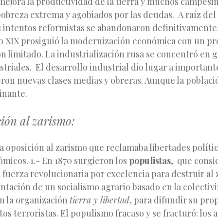
mejora la productividad de la tierra y muchos campesi
pobreza extrema y agobiados por las deudas. A raíz del
os intentos reformistas se abandonaron definitivamente.
glo XIX prosiguió la modernización económica con un p
ón limitado. La industrialización rusa se concentró en 
triales. El desarrollo industrial dio lugar a importan
eron nuevas clases medias y obreras. Aunque la poblaci
inante.
ción al zarismo:
 oposición al zarismo que reclamaba libertades políti
ómicos. 1.- En 1870 surgieron los
populistas
, que consi
fuerza revolucionaria por excelencia para destruir al 
ntación de un socialismo agrario basado en la colectivi
on la organización
tierra y libertad
, para difundir su pr
tos terroristas. El populismo fracaso y se fracturó: los 