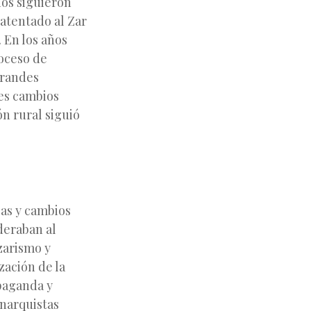
nos siguieron
 atentado al Zar
 En los años
roceso de
grandes
tes cambios
ón rural siguió
cas y cambios
deraban al
zarismo y
zación de la
opaganda y
anarquistas