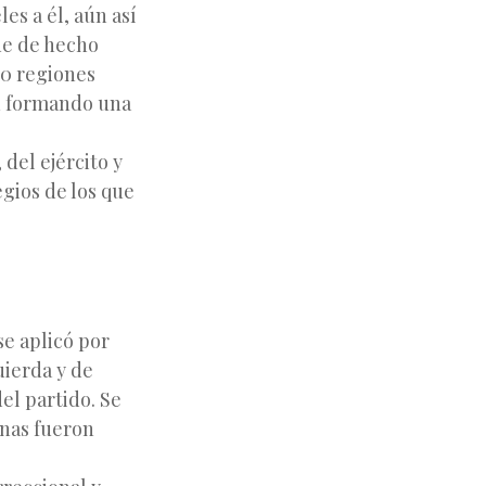
es a él, aún así
ue de hecho
20 regiones
n formando una
 del ejército y
egios de los que
se aplicó por
uierda y de
el partido. Se
onas fueron