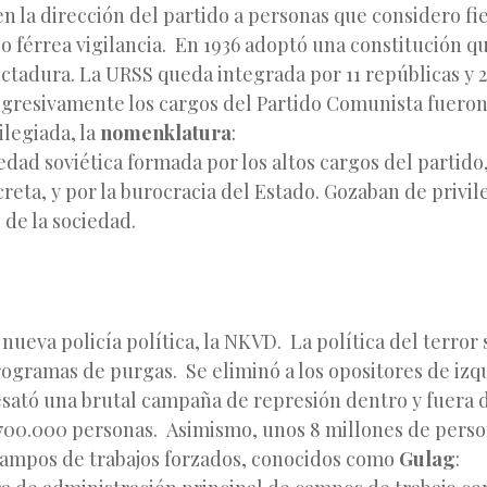
n la dirección del partido a personas que considero fiel
o férrea vigilancia. En 1936 adoptó una constitución q
ictadura. La URSS queda integrada por 11 repúblicas y 
gresivamente los cargos del Partido Comunista fuero
ilegiada, la
nomenklatura
:
iedad soviética formada por los altos cargos del partido,
ecreta, y por la burocracia del Estado. Gozaban de privil
 de la sociedad.
nueva policía política, la NKVD. La política del terror 
ogramas de purgas. Se eliminó a los opositores de izq
sató una brutal campaña de represión dentro y fuera d
 700.000 personas. Asimismo, unos 8 millones de pers
 campos de trabajos forzados, conocidos como
Gulag
: