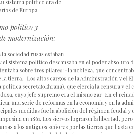
Su sistema político era de
arios de Europa.
smo político y
 de modernización:
 la sociedad rusas estaban
 el sistema político descansaba en el poder absoluto de
entaba sobre tres pilares: -la nobleza, que concentra
la tierra. -Los altos cargos de la Administración y el Ejé
 política secreta(okhrana), que ejercía la censura y el c
odoxa, cuyo jefe supremo era el mismo zar. En el reina
plicar una serie de reformas en la economía y en la admi
cipales medidas fue la abolición del régimen feudal y d
pesina en 1861. Los siervos lograron la libertad, pero
umas a los antiguos señores por las tierras que hasta 