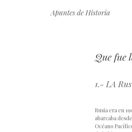
Apuntes de Historia
Que fue l
1.- LA R
Rusia era en 1
abarcaba desde 
Océano Pacífic