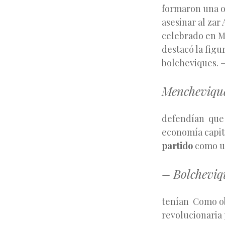
formaron una o
asesinar al zar
celebrado en M
destacó la figu
bolcheviques. 
Mencheviqu
defendían que 
economía capita
partido
como un
– Bolcheviq
tenían Como ob
revolucionaria 