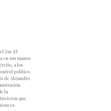
l Zar. El
ba
en sus manos
rcito, a los
ontrol político.
do de Alejandro
nistración.
e la
 tuvieron que
entonces