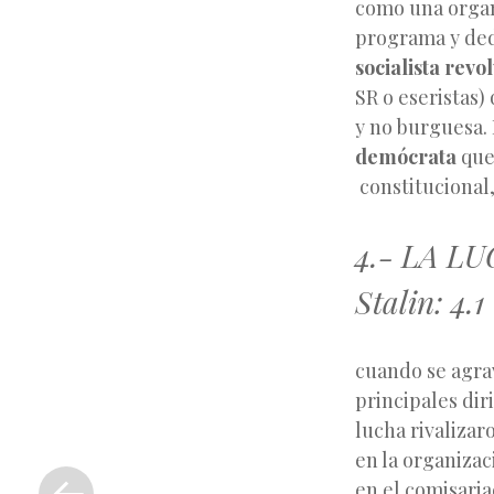
como una organ
programa y dedi
socialista revo
SR o eseristas)
y no burguesa. 
demócrata
que
constitucional,
4.- LA L
Stalin: 4.
cuando se agra
principales dir
lucha rivalizaro
«
en la organizac
Entrada
en el comisaria