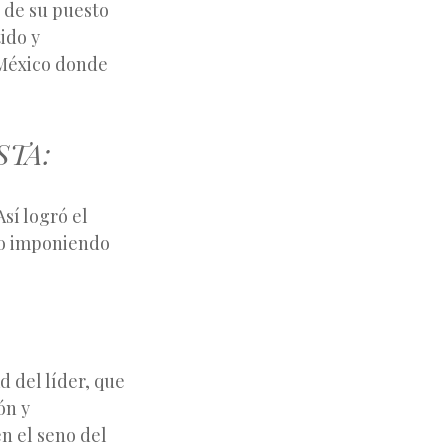
o de su puesto
ido y
 México donde
STA:
sí logró el
ico imponiendo
d del líder, que
ón y
en el seno del