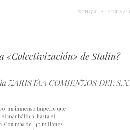
MENÚ
SALTAR
DICEN QUE LA HISTORIA SE 
AL
CONTENIDO
a «Colectivización» de Stalin?
usia ZARISTAA COMIENZOS DEL S.X
900 un inmenso Imperio que
el mar báltico, hasta el
o. Con más de 140 millones