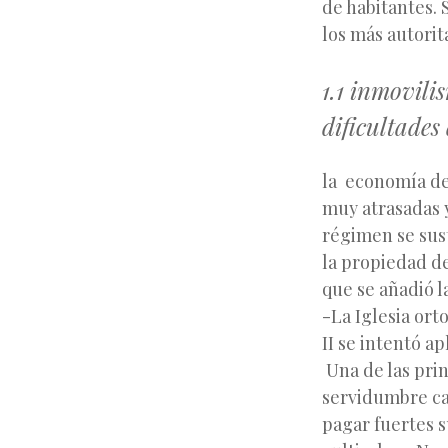
de habitantes. 
los más autorit
1.1 inmovili
dificultades
la economía de
muy atrasadas y
régimen se sust
la propiedad de 
que se añadió la
-La Iglesia ort
II se intentó a
Una de las prin
servidumbre cam
pagar fuertes s