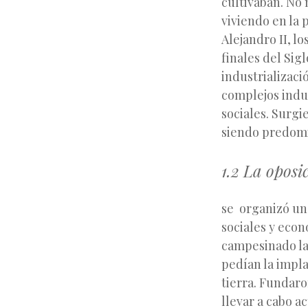
cultivaban. No 
viviendo en la 
Alejandro II, l
finales del Si
industrializaci
complejos indus
sociales. Surgi
siendo predom
1.2 La oposi
se organizó una
sociales y econ
campesinado la 
pedían la impla
tierra. Fundar
llevar a cabo ac