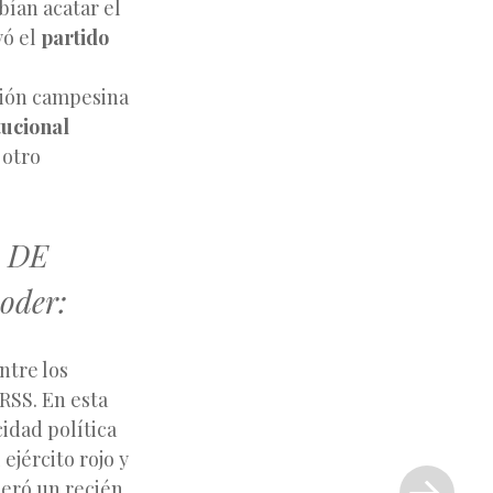
bían acatar el
yó el
partido
ución campesina
tucional
 otro
 DE
poder:
ntre los
RSS. En esta
idad política
Siguiente
ejército rojo y
entrada
deró un recién