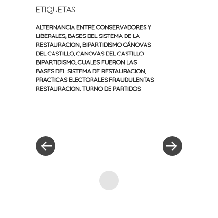
ETIQUETAS
ALTERNANCIA ENTRE CONSERVADORES Y
LIBERALES
,
BASES DEL SISTEMA DE LA
RESTAURACION
,
BIPARTIDISMO CÁNOVAS
DEL CASTILLO
,
CANOVAS DEL CASTILLO
BIPARTIDISMO
,
CUALES FUERON LAS
BASES DEL SISTEMA DE RESTAURACION
,
PRACTICAS ELECTORALES FRAUDULENTAS
RESTAURACION
,
TURNO DE PARTIDOS
«
Siguiente
Navegación
Entrada
entrada
anterior
»
de
entradas
+