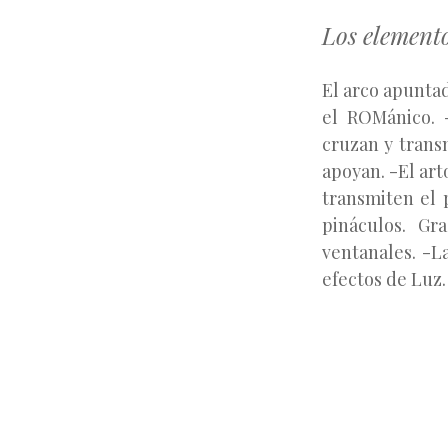
Los elemento
El arco apuntad
el ROMánico. 
cruzan y transm
apoyan. -El art
transmiten el 
pináculos. Gr
ventanales. -La
efectos de Luz.