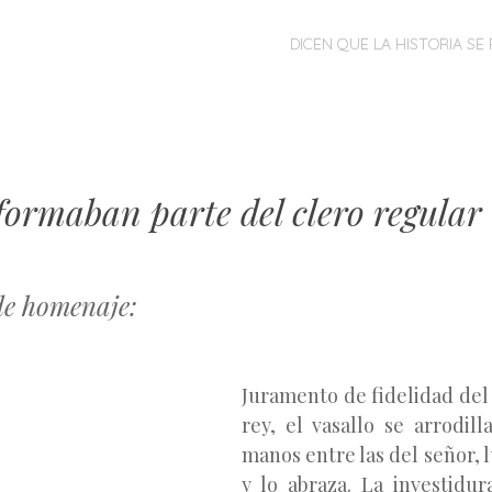
MENÚ
SALTAR
DICEN QUE LA HISTORIA SE 
AL
CONTENIDO
formaban parte del clero regular
e homenaje:
Juramento de fidelidad del 
rey, el vasallo se arrodill
manos entre las del señor, 
y lo abraza. La investidu