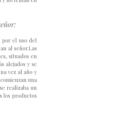
s y no tenían en
señor:
 por el uso del
ían al señor.Las
es, situados en
s alejados y se
na vez al año y
o comienzan una
se realizaba un
s los productos