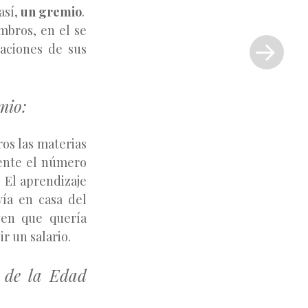
así,
un gremio
.
Siguiente
mbros, en el se
entrada
gaciones de sus
»
mio:
os las materias
mente el número
. El aprendizaje
vía en casa del
ven que quería
ir un salario.
s de la Edad