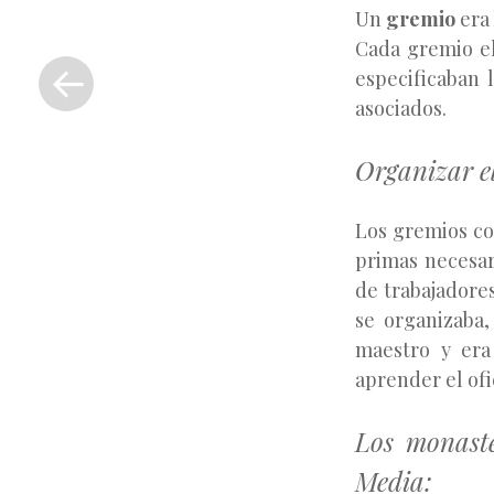
Un
gremio
era 
«
Cada gremio el
Entrada
especificaban 
anterior
asociados.
Organizar e
Los gremios co
primas necesar
de trabajadores
se organizaba,
maestro y era
aprender el ofic
Los monaste
Media: