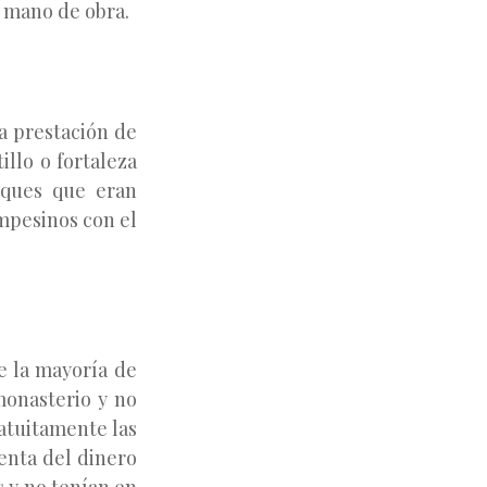
e mano de obra.
la prestación de
illo o fortaleza
sques que eran
ampesinos con el
e la mayoría de
monasterio y no
atuitamente las
renta del dinero