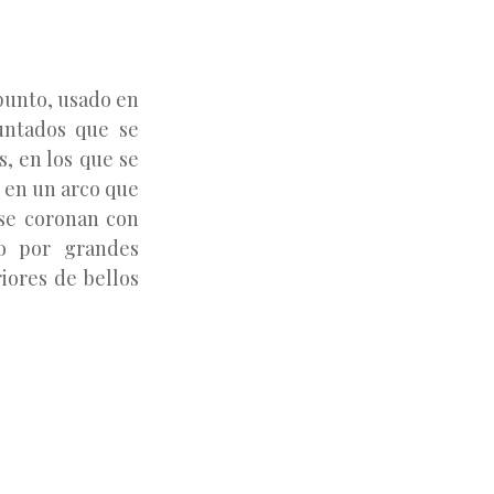
 punto, usado en
untados que se
s, en los que se
e en un arco que
 se coronan con
do por grandes
riores de bellos