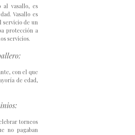
al vasallo, es
dad. Vasallo es
 servicio de un
ba protección a
s servicios.
allero:
ante,
con el que
ayoría de edad,
inios:
elebrar torneos
que no pagaban