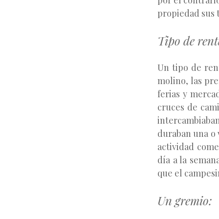
por el contrari
propiedad sus t
Tipo de ren
Un tipo de ren
molino, las pre
ferias y merca
cruces de cami
intercambiaban
duraban una o 
actividad come
día a la seman
que el campesin
Un gremio: