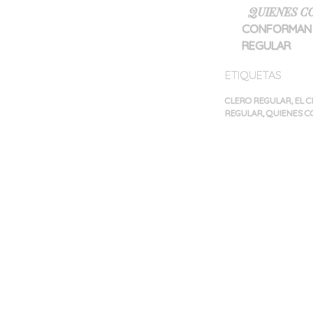
QUIENES C
CONFORMAN 
REGULAR
ETIQUETAS
CLERO REGULAR
,
EL 
REGULAR
,
QUIENES C
Navegación
de
entradas