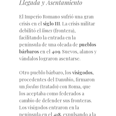
Llegada y Asentamiento
El Imperio Romano sufrió una gran
crisis en el
siglo III
. La crisis militar
debilitó el
limes
(frontera),
facilitando la entrada en la
península de una oleada de
pueblos
bárbaros
en el
409
. Suevos, alanos y
vándalos lograron asentarse.
Otro pueblo bárbaro, los
visigodos
,
procedentes del Danubio, firmaron
un
foedus
(tratado) con Roma, que
los aceptaba como federados a
cambio de defender sus fronteras.
Los visigodos entraron en la
península en el
418
, expulsando a la