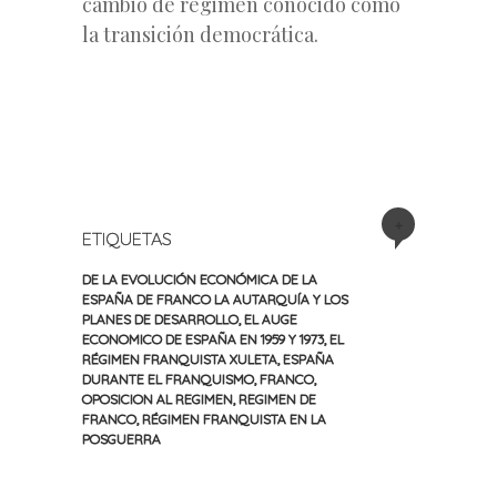
cambio de régimen conocido como
la transición democrática.
+
ETIQUETAS
DE LA EVOLUCIÓN ECONÓMICA DE LA
ESPAÑA DE FRANCO LA AUTARQUÍA Y LOS
PLANES DE DESARROLLO
,
EL AUGE
ECONOMICO DE ESPAÑA EN 1959 Y 1973
,
EL
RÉGIMEN FRANQUISTA XULETA
,
ESPAÑA
DURANTE EL FRANQUISMO
,
FRANCO
,
OPOSICION AL REGIMEN
,
REGIMEN DE
FRANCO
,
RÉGIMEN FRANQUISTA EN LA
POSGUERRA
«
Siguiente
Navegación
Entrada
entrada