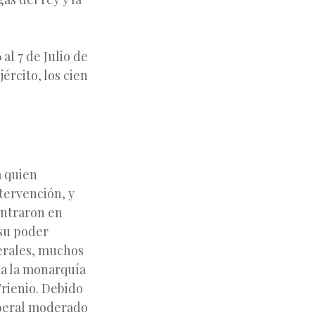
al 7 de Julio de
jército, los cien
a quien
ntervención, y
 entraron en
 su poder
berales, muchos
d a la monarquía
rienio. Debido
liberal moderado