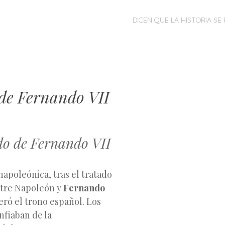
MENÚ
SALTAR
DICEN QUE LA HISTORIA SE 
AL
CONTENIDO
de Fernando VII
ado de Fernando VII
napoleónica, tras el tratado
ntre Napoleón y
Fernando
eró el trono español. Los
nfiaban de la