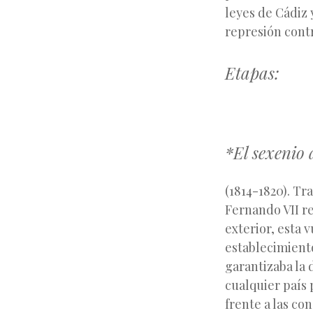
leyes de Cádiz 
represión contr
Etapas:
*El sexenio 
(1814-1820). Tr
Fernando VII re
exterior, esta 
establecimiento
garantizaba la
cualquier país 
frente a las co