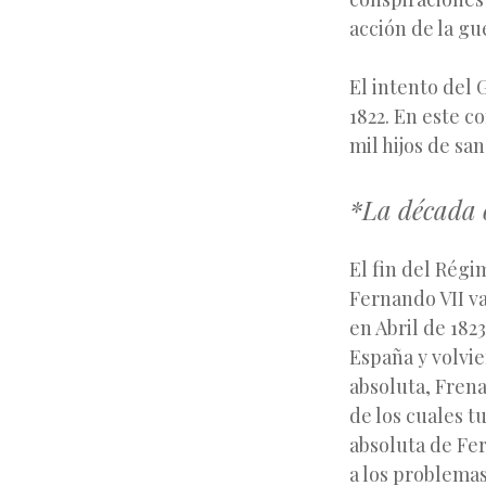
acción de la gue
El intento del 
1822. En este co
mil hijos de san
*La década 
El fin del Régi
Fernando VII va
en Abril de 182
España y volvie
absoluta, Frena
de los cuales t
absoluta de Fe
a los problemas