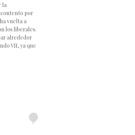
 la
escontento por
ha vuelta a
 los liberales.
upar alrededor
ndo VII, ya que
+