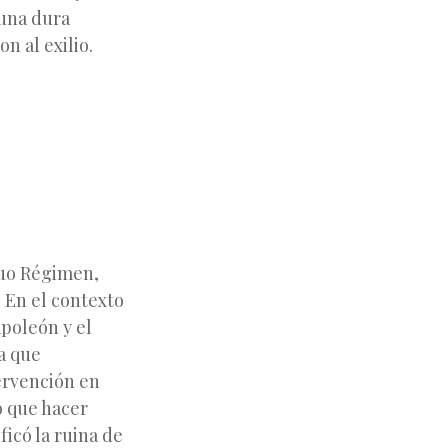
 una dura
n al exilio.
iguo Régimen,
 En el contexto
apoleón y el
a que
ervención en
o que hacer
ficó la ruina de