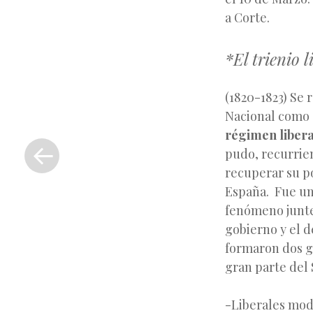
a Corte.
*El trienio l
(1820-1823) Se r
Nacional como 
«
régimen
libera
Entrada
pudo, recurrie
anterior
recuperar su po
España. Fue un
fenómeno junter
gobierno y el d
formaron dos g
gran parte del 
-Liberales mod