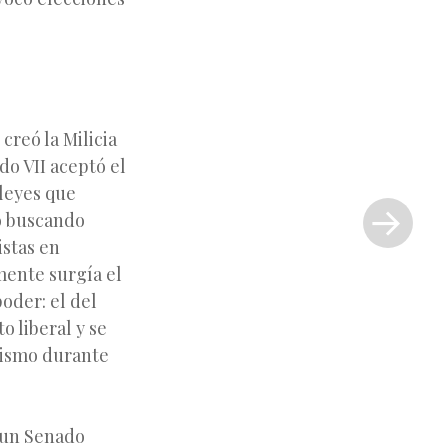
 creó la Milicia
o VII aceptó el
Siguiente
 leyes que
entrada
o buscando
»
istas en
mente surgía el
oder: el del
 liberal y se
lismo durante
 un Senado