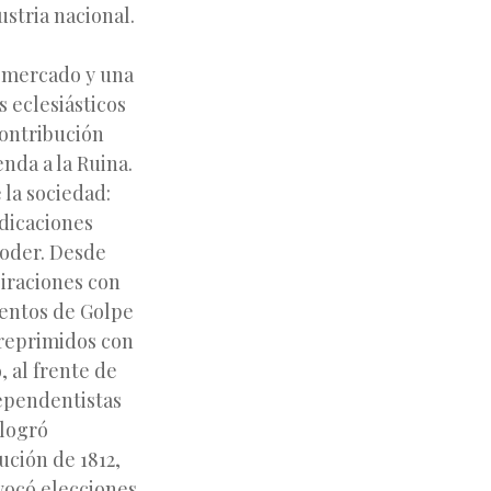
ustria nacional.
e mercado y una
s eclesiásticos
contribución
nda a la Ruina.
 la sociedad:
ndicaciones
 poder. Desde
piraciones con
tentos de Golpe
 reprimidos con
 al frente de
dependentistas
 logró
ución de 1812,
vocó elecciones