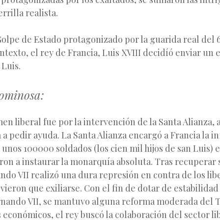
rrilla realista.
Golpe de Estado protagonizado por la guarida real del 6 
ntexto, el rey de Francia, Luis XVIII decidíó enviar un e
 Luis.
ominosa:
men liberal fue por la intervención de la Santa Alianza, 
 a pedir ayuda. La Santa Alianza encargó a Francia la i
3 unos 100000 soldados (los cien mil hijos de san Luis)
ron a instaurar la monarquía absoluta. Tras recuperar
ndo VII realizó una dura represión en contra de los li
uvieron que exiliarse. Con el fin de dotar de estabilida
rnando VII, se mantuvo alguna reforma moderada del T
 económicos, el rey buscó la colaboración del sector 