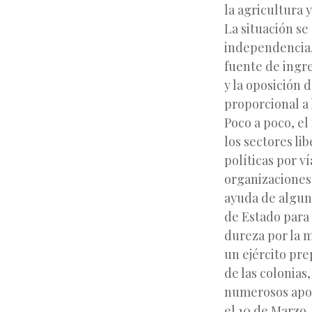
la agricultura 
La situación se
independencia, 
fuente de ingre
y la oposición 
proporcional a 
Poco a poco, el
los sectores li
políticas por v
organizaciones 
ayuda de algun
de Estado para 
dureza por la 
un ejército pre
de las colonias,
numerosos apoyo
el 10 de Marzo