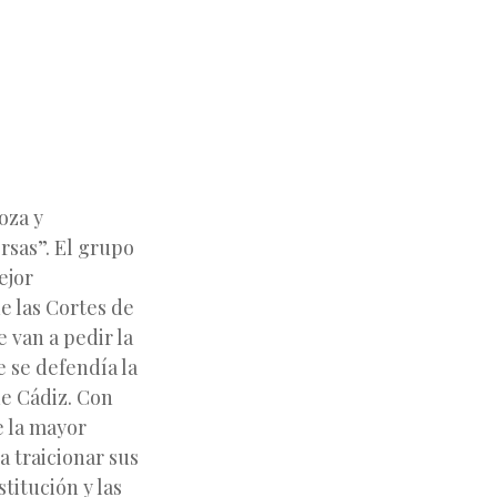
oza y
rsas”. El grupo
ejor
e las Cortes de
e van a pedir la
e se defendía la
de Cádiz. Con
e la mayor
a traicionar sus
titución y las