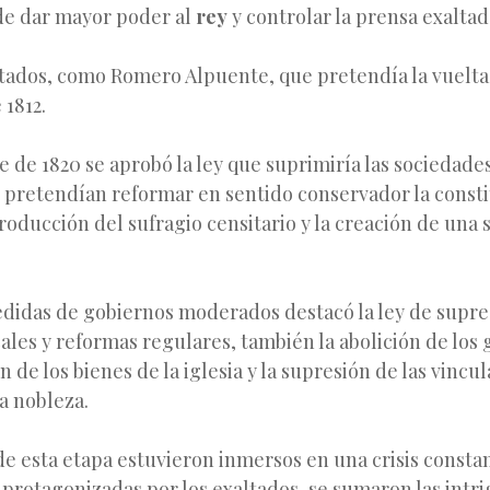
 de dar mayor poder al
rey
y controlar la prensa exaltad
tados, como Romero Alpuente, que pretendía la vuelta 
 1812.
e de 1820 se aprobó la ley que suprimiría las sociedades
pretendían reformar en sentido conservador la consti
roducción del sufragio censitario y la creación de una
edidas de gobiernos moderados destacó la ley de supre
es y reformas regulares, también la abolición de los 
 de los bienes de la iglesia y la supresión de las vincu
a nobleza.
e esta etapa estuvieron inmersos en una crisis constant
protagonizadas por los exaltados, se sumaron las intrig