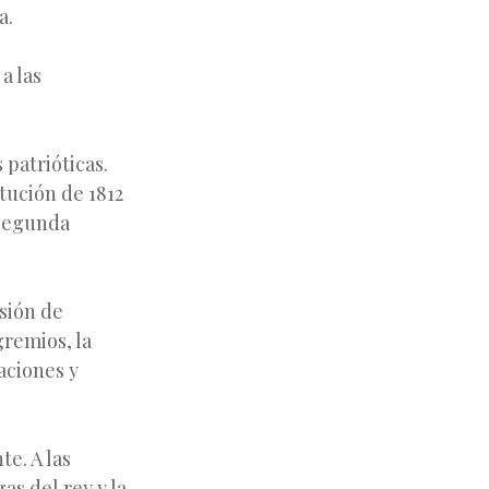
a.
a las
 patrióticas.
tución de 1812
 segunda
sión de
gremios, la
laciones y
e. A las
as del rey y la