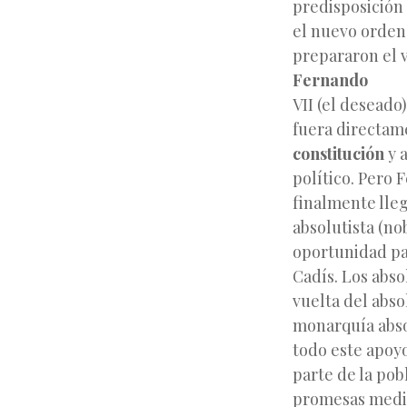
predisposición
el nuevo orden 
prepararon el v
Fernando
VII (el desead
fuera directame
constitución
y 
político. Pero 
finalmente lleg
absolutista (no
oportunidad par
Cadís. Los absol
vuelta del abso
monarquía absol
todo este apoyo
parte de la pob
promesas median