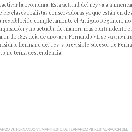
eactivar la economía. Esta actitud del rey va a aumentar
 las clases realistas conservadoras ya que están en d
ha restablecido completamente el Antiguo Régimen, no 
Inquisición y no actuaba de manera mas contundente con
artir de 1827 deja de apoyar a Fernando VII se va a agr
 Isidro, hermano del rey y previsible sucesor de Ferna
o no tenía descendencia.
ANDO VII
,
FERNANDO VII
,
MANIFIESTO DE FERNANDO VII
,
RESTAURACION DEL