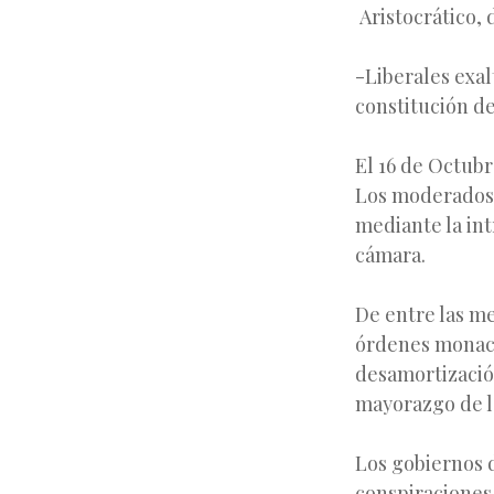
Aristocrático,
-Liberales exal
constitución de
El 16 de Octubr
Los moderados 
mediante la int
cámara.
De entre las m
órdenes monacal
desamortización
mayorazgo de l
Los gobiernos d
conspiraciones 