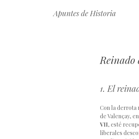
Apuntes de Historia
Reinado 
1. El rein
Con la derrota 
de Valençay, e
VII
, esté recup
liberales desco