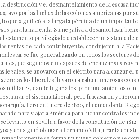
y la destrucción y el desmantelamiento de la escasa ind
 agravó por las luchas de las colonias americanas por su
lo que significó a la larga la pérdida de un important
sos para la hacienda. Su negativa a desamortizar biene
del estamento privilegiado a establecer un sistema de 
las rentas de cada contribuyente, condujeron a la Hacie
 malestar se fue generalizando en todos los sectores de
berales, perseguidos e incapaces de encauzar sus reivi
ías legales, se apoyaron en el ejército para alcanzar el
secretas los liberales llevaron a cabo numerosas cons
os militares, dando lugar a los pronunciamientos o in
restaurar el sistema Liberal, pero fracasaron y fueron
monarquía. Pero en Enero de 1820, el comandante Riego,
parado para viajar a América para luchar contra los in
 se levantó en Sevilla a favor de la constitución de 1812,
s y consiguió obligar a Fernando VII a jurar la constit
. Inmediatamente se formó un nuevo gobierno y se con