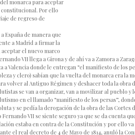
 del monarca para aceptar
constitucional. Por ello
iaje de regreso de
o) a España de manera que
nte a Madrid a firmar la
a aceptar el nuevo marco
Fernando VII llega a Girona y de ahí va a Zamora
a Zarag
a a Valencia donde le entregan “el manifiesto de los pe
bleza y clero) sabían que la vuelta del monarca era la m
a volver al Antiguo Régimen y deshacer toda la obra d
utistas se van a organizar, van a movilizar al pueblo y l
lutismo en el llamado “manifiesto de los persas”, dond
uta y se pedía la derogación de la obra de las Cortes 
 Fernando VII se siente seguro ya que se da cuenta qu
lación estaba en contra de la Constitución y por ello va 
te el real decreto de 4 de Mayo de 1814, anuló la Cons