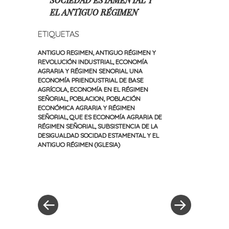
EL ANTIGUO RÉGIMEN
ETIQUETAS
ANTIGUO REGIMEN
,
ANTIGUO RÉGIMEN Y
REVOLUCIÓN INDUSTRIAL
,
ECONOMÍA
AGRARIA Y RÉGIMEN SENORIAL UNA
ECONOMÍA PRIENDUSTRIAL DE BASE
AGRÍCOLA
,
ECONOMÍA EN EL RÉGIMEN
SEÑORIAL
,
POBLACION
,
POBLACIÓN
ECONÓMICA AGRARIA Y RÉGIMEN
SEÑORIAL
,
QUE ES ECONOMÍA AGRARIA DE
RÉGIMEN SEÑORIAL
,
SUBSISTENCIA DE LA
DESIGUALDAD SOCIDAD ESTAMENTAL Y EL
ANTIGUO RÉGIMEN (IGLESIA)
«
Siguiente
Navegación
Entrada
entrada
anterior
»
de
entradas