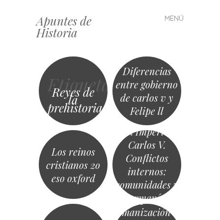
Apuntes de
MENÚ
Saltar
Historia
al
contenido
Diferencias
Etiqueta
entre gobierno
Reyes de
de carlos v y
la
prehistoria
Felipe ll
8.1 el Imperio de
Carlos V.
Los reinos
Conflictos
cristianos 2o
internos:
eso oxford
comunidades y
germanías
Conquista y
romanización la