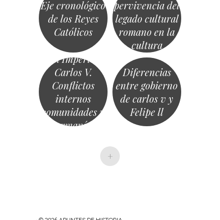
Eje cronológico
pervivencia del
de los Reyes
legado cultural
Católicos
romano en la
cultura
hispánica
8.1 el Imperio de
Carlos V.
Diferencias
Conflictos
entre gobierno
internos
de carlos v y
comunidades y
Felipe ll
germanías
+
· © 2026
APUNTES DE HISTORIA