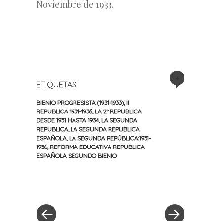
Noviembre de 1933.
+
ETIQUETAS
BIENIO PROGRESISTA (1931-1933)
,
II
REPUBLICA 1931-1936
,
LA 2º REPUBLICA
DESDE 1931 HASTA 1934
,
LA SEGUNDA
REPUBLICA
,
LA SEGUNDA REPUBLICA
ESPAÑOLA
,
LA SEGUNDA REPÚBLICA:1931-
1936
,
REFORMA EDUCATIVA REPUBLICA
ESPAÑOLA SEGUNDO BIENIO
«
Siguiente
Navegación
Entrada
entrada
anterior
»
de
entradas