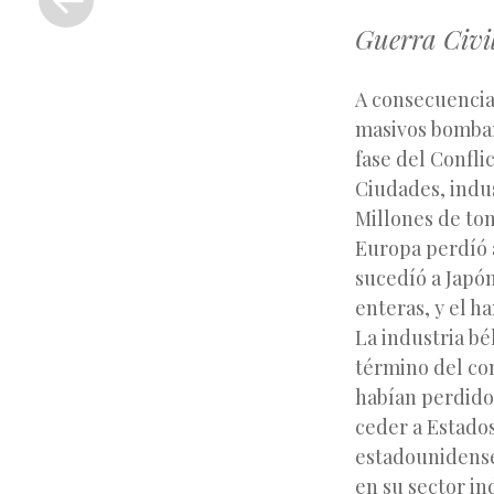
anterior
Guerra Civi
A consecuencia
masivos bombard
fase del Confli
Ciudades, indu
Millones de ton
Europa perdíó 
sucedíó a Japón
enteras, y el h
La industria bé
término del con
habían perdido
ceder a Estados
estadounidense
en su sector in