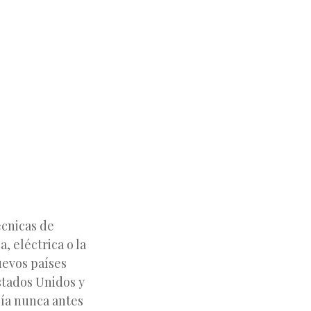
écnicas de
, eléctrica o la
uevos países
stados Unidos y
gía nunca antes