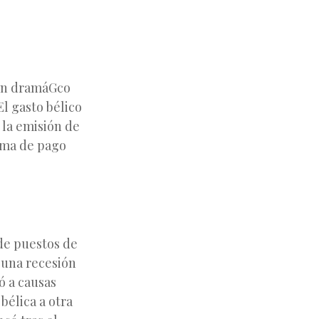
ó un dramáGco
l gasto bélico
 la emisión de
ema de pago
 de puestos de
 una recesión
ó a causas
bélica a otra