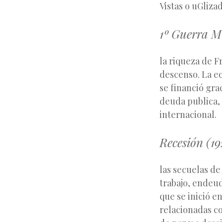
Vistas o uGliza
1º Guerra M
la riqueza de F
descenso. La e
se financió gra
deuda publica,
internacional.
Recesión (19
las secuelas de
trabajo, endeu
que se inició e
relacionadas co