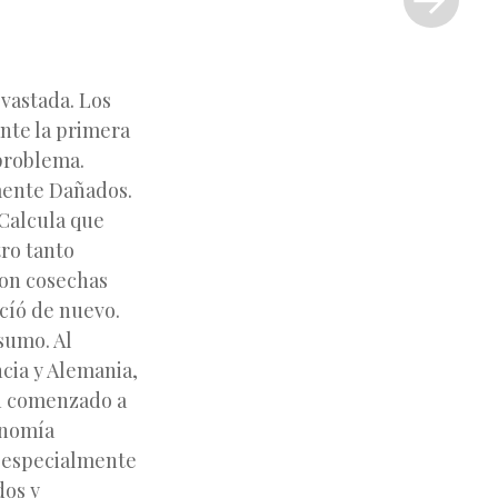
»
:
vastada. Los
ante la primera
 problema.
amente Dañados.
 Calcula que
ro tanto
ron cosechas
ecíó de nuevo.
sumo. Al
ncia y Alemania,
n comenzado a
onomía
, especialmente
dos y