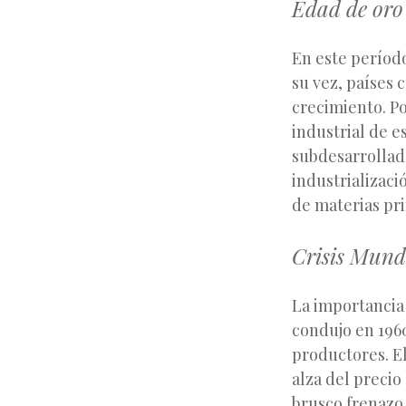
Edad de oro 
En este período
su vez, países 
crecimiento. Po
industrial de e
subdesarrollado
industrializac
de materias pr
Crisis Mundi
La importancia
condujo en 1960
productores. El
alza del precio
brusco frenazo 