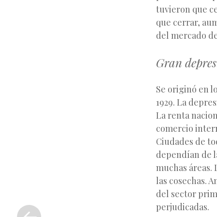
tuvieron que ce
que cerrar, au
del mercado de 
Gran depres
Se originó en l
1929. La depres
La renta naciona
comercio inter
Ciudades de to
dependían de l
muchas áreas. L
las cosechas. A
del sector prim
«
perjudicadas.
Entrada