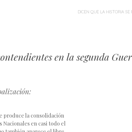
MENÚ
SALTAR
DICEN QUE LA HISTORIA SE 
AL
CONTENIDO
contendientes en la segunda Gue
balización:
e produce la consolidación
 Nacionales en casi todo el
o también aparece el libre