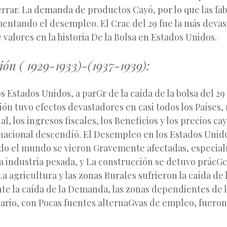
rrar. La demanda de productos Cayó, por lo que las fab
mentando el desempleo. El Crac del 29 fue la más devas
valores en la historia De la Bolsa en Estados Unidos.
ión ( 1929-1933)-(1937-1939):
os Estados Unidos, a parGr de la caída de la bolsa del 2
ión tuvo efectos devastadores en casi todos los Países, 
l, los ingresos fiscales, los Beneficios y los precios cay
nacional descendíó. El Desempleo en los Estados Unid
do el mundo se vieron Gravemente afectadas, especial
a industria pesada, y La construcción se detuvo prác
a agricultura y las zonas Rurales sufrieron la caída de 
nte la caída de la Demanda, las zonas dependientes de l
ario, con Pocas fuentes alternaGvas de empleo, fueron