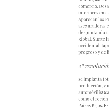
comercio. Desa
interiores en c
Aparecen los P
aseguradoras e
despuntando u
global. Surge l
occidental: Jap
progreso y de 
2º revolució
se implanta to
producción, y u
automóvilísGca
como el recién 
Países Bajos. E