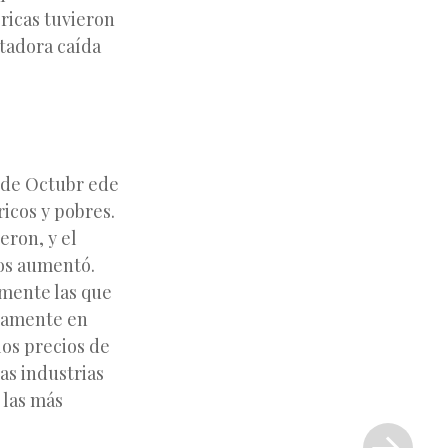
ricas tuvieron
tadora caída
9 de Octubr ede
ricos y pobres.
eron, y el
os aumentó.
mente las que
Gcamente en
los precios de
as industrias
 las más
Siguiente
entrada