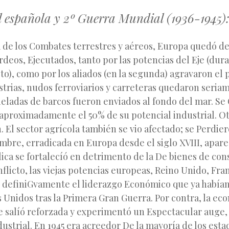
l española y 2º Guerra Mundial (1936-1945)
 de los Combates terrestres y aéreos, Europa quedó de
eos, Ejecutados, tanto por las potencias del Eje (dur
cto), como por los aliados (en la segunda) agravaron el
strias, nudos ferroviarios y carreteras quedaron seri
eladas de barcos fueron enviados al fondo del mar. Se
aproximadamente el 50% de su potencial industrial. Ot
. El sector agrícola también se vio afectado; se Perdie
ambre, erradicada en Europa desde el siglo XVIII, apar
lica se fortalecíó en detrimento de la De bienes de con
flicto, las viejas potencias europeas, Reino Unido, Fra
 definiGvamente el liderazgo Económico que ya había
 Unidos tras la Primera Gran Guerra. Por contra, la ec
 salíó reforzada y experimentó un Espectacular auge
dustrial. En 1945 era acreedor De la mayoría de los esta