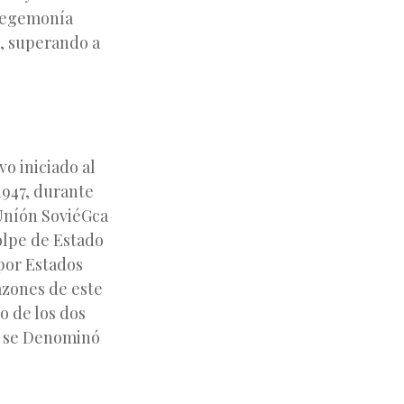
 hegemonía
n, superando a
o iniciado al
1947, durante
 Uníón SoviéGca
Golpe de Estado
 por Estados
azones de este
o de los dos
ue se Denominó