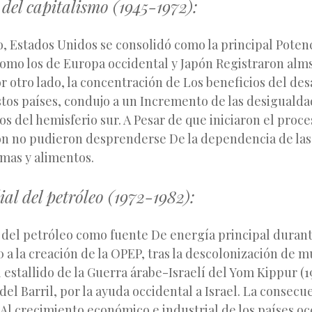
del capitalismo (1945-1972):
, Estados Unidos se consolidó como la principal Poten
como los de Europa occidental y Japón Registraron alm
r otro lado, la concentración de Los beneficios del des
stos países, condujo a un Incremento de las desigualda
s del hemisferio sur. A Pesar de que iniciaron el proce
ión no pudieron desprenderse De la dependencia de la
imas y alimentos.
al del petróleo (1972-1982):
 del petróleo como fuente De energía principal durant
 a la creación de la OPEP, tras la descolonización de 
 estallido de la Guerra árabe-Israelí del Yom Kippur (1
 del Barril, por la ayuda occidental a Israel. La consecu
Al crecimiento económico e industrial de los países oc