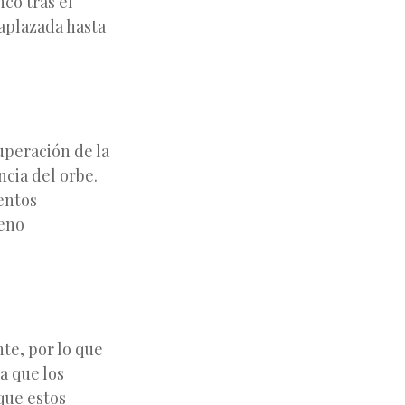
ncó tras el
aplazada hasta
uperación de la
ncia del orbe.
entos
meno
te, por lo que
a que los
que estos