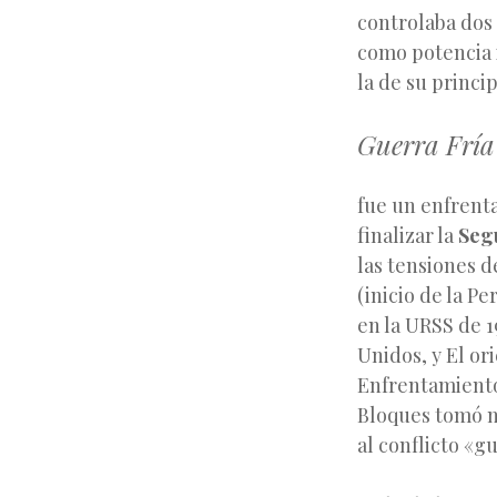
controlaba dos 
como potencia i
la de su princi
Guerra Fría 
fue un enfrenta
finalizar la
Seg
las tensiones d
(inicio de la P
en la URSS de 1
Unidos, y El or
Enfrentamiento
Bloques tomó n
al conflicto «gu