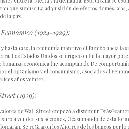
justes entre la Oferta y la demanda. Ésta úlGma se esta
n que supuso La adquisición de efectos domésGcos, 
de la paz.
 Económico (1924-1929):
 y hasta 1929, la economía mantuvo el Rumbo hacia la s
erra. Los Estados Unidos se erigieron En la mayor pote
de bonanza económica fue acompañado De comportami
or el opGmismo y el consumismo, asociados al Fenó
lices años veinte».
treet (1929):
valores de Wall Street empezó a disminuir DrásGcamen
esuro a vender sus acciones, Ocasionando de esta form
lomaran. Se reGraron los Ahorros de los bancos por lo 