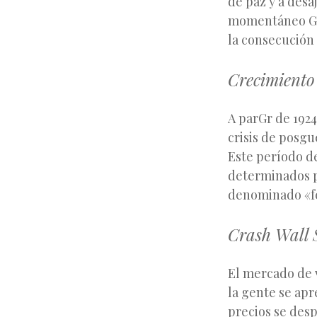
de paz y a desa
momentáneo Gró
la consecución 
Crecimiento
A parGr de 1924
crisis de posgu
Este período 
determinados p
denominado «fe
Crash Wall S
El mercado de 
la gente se apr
precios se desp