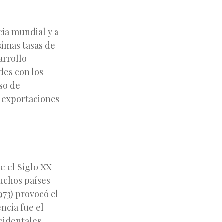
cia mundial y a
simas tasas de
arrollo
des con los
so de
s exportaciones
e el Siglo XX
muchos países
973) provocó el
encia fue el
cidentales,