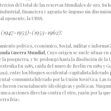
tercios del total de las reservas Mundiales de oro. Su
ndustrial, financiera y agraria Se impuso sin discusió
pal oponente, la URSS.
(1947-1953)-(1953-1962):
miento políGco, económico, Social, militar e informaGv
unda Guerra Mundial
, Cuyo origen se suele situar en 
e la posguerra, y Se prolongó hasta la disolución de la
erestroika En 1985, caída del muro de Berlín en 1989 y 
991), entre los bloques occidental-capitalista liderado
iental-comunista liderado por la Uníón SoviéGca. Las r
 fueron esencialmente ideológicas y políGcas. Ningun
unca acciones directas contra el otro, razón por la q
erra fría».