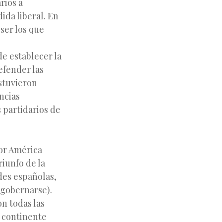
rios a
ida liberal. En
 ser los que
de establecer la
efender las
Estuvieron
ncias
s partidarios de
or América
riunfo de la
des españolas,
ogobernarse).
n todas las
 continente