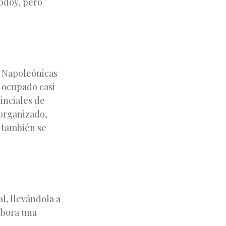
Godoy, pero
s Napoleónicas
a ocupado casi
inciales de
sorganizado,
 también se
l, llevándola a
abora una