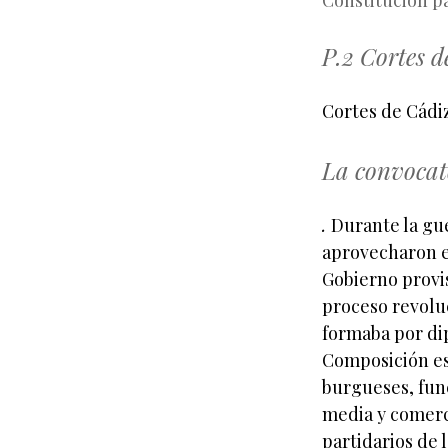
Constitución p
P.2 Cortes d
Cortes de Cádiz
La convocat
.
Durante la gu
aprovecharon e
Gobierno provis
proceso revoluc
formaba por di
Composición e
burgueses, func
media y comerc
partidarios de 