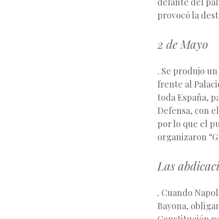
delante del pal
provocó la dest
2 de Mayo
. Se produjo un
frente al Palac
toda España, pa
Defensa, con el
por lo que el 
organizaron “Gu
Las abdicac
.
Cuando Napoleó
Bayona, obliga