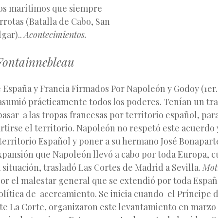
os marítimos que siempre
rotas (Batalla de Cabo, San
lgar)..
Acontecimientos.
Fontainnebleau
 España y Francia Firmados
Por Napoleón y Godoy (1er.
 asumió prácticamente todos los poderes. Tenían un tr
asar a las tropas francesas por territorio español, par
rtirse el territorio. Napoleón no respetó este acuerdo
territorio Español y poner a su hermano José Bonapart
 expansión que Napoleón llevó a cabo por toda Europa, 
 situación, trasladó Las Cortes de Madrid a Sevilla.
Mot
or el malestar general que se extendió por toda Españ
lítica de acercamiento. Se inicia cuando el Príncipe d
te La Corte, organizaron este levantamiento en marzo 