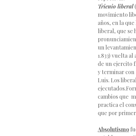
Trienio liberal
(
movimiento libe
años, en la que
liberal, que se
pronunciamiento
un levantamient
1.833) vuelta a
de un ejercito 
y terminar con 
Luis. Los liber
ejecutados.For
cambios que mu
practica el con
que por primer
Absolutismo
fu