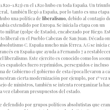
1.820-1.823) en el 1.820 hubo en toda España. Un triunf
ral, también llegó a España, por lo tanto es una etapa
 hubo una política de
liberalismo
, debido al contagio 
 había extendido por Europa. Se inicia la etapa con un
 militar (golpe de Estado), encabezado por Riego. Est
o liberal en el Pueblo Cabezas de San Juan. Década omi
l absolutismo C. España mucho más férrea. A.G se inicia 
francés en España que ayuda a Fernando 7 a restablece
el liberalismo. Este ejercito es conocido como los 100mi
ales españoles fuero reprimidos, perseguidos e incluso
ma de Gobierno el gobierno de esta época llevaron a c
estran cierta modernización por ejemplo, por 1º vez 
sejo de ministros, también se intenta reorganizar la ha
a vez elaboran presupuestos del estado.
e defendido por grupos políticos absolutistas que eran