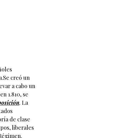
ñoles
.Se creó un
evar a cabo un
en 1.810, se
osición
.
La
tados
ría de clase
pos, liberales
 Régimen.