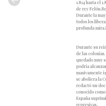
1.814 hasta el 
anterior
de rey Felón.R
Durante la mayo
todos los liber
profunda mira.
Durante su rei
de las colonias
quedado muy se
podría alcanzar
masivamente ig
se aboliera la 
redactó un doc
conocido como “
España suprimi
represivas.