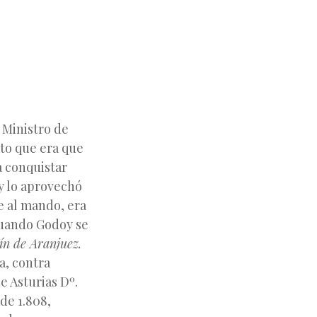
 Ministro de
ato que era que
a conquistar
 y lo aprovechó
e al mando, era
cuando Godoy se
ín de Aranjuez.
a, contra
e Asturias Dº.
de 1.808,