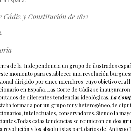
ara España.
e Cádiz y Constitución de 1812
.
oria
erra de la Independencia un grupo de ilustrados espa
ste momento para establecer una revolución burguesa
ional dirigido por cinco miembros cuyo objetivo era ll
ionario en España. Las Corte de Cádiz se inauguraron 
putados de diferentes tendencias ideológicas.
La Comp
staba formada por un grupo muy heterogéneo,de dipu
ionarios, intelectuales, conservadores. Siendo la mayo
iantes.Todas estas tendencias se reunieron en dos gru
la revolución y los absolutistas partidarios del Antiguo