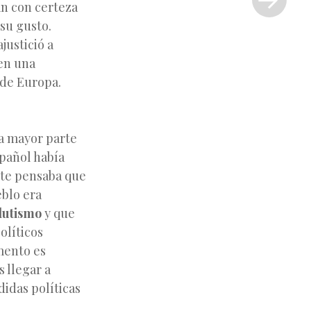
an con certeza
»
su gusto.
justició a
 en una
 de Europa.
a mayor parte
spañol había
nte pensaba que
eblo era
lutismo
y que
olíticos
mento es
 llegar a
idas políticas