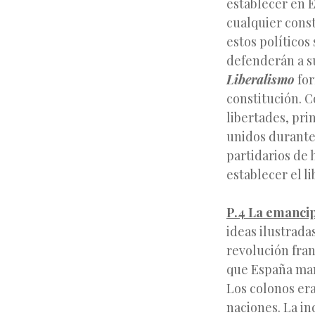
establecer en E
cualquier const
estos políticos
defenderán a s
Liberalismo
for
constitución. C
libertades, pri
unidos durante 
partidarios de 
establecer el l
P.4 La emancip
ideas ilustrada
revolución fran
que España man
Los colonos era
naciones. La i