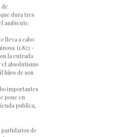
o de
 que dura tres
del ambiente
e lleva a cabo
nosa. (1.823 –
con la entrada
r el absolutismo
l hijos de son
abo importantes
se pone en
cienda publica,
 partidarios de