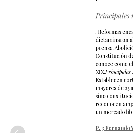
Principales
.
Reformas enca
dictaminaron al
prensa. Abolici
Constitución de
conoce como el 
XIX.
Principales
Establecen cor
mayores de 25 a
sino constituci
reconocen ampl
un mercado lib
«
P. 3 Fernando 
Entrada