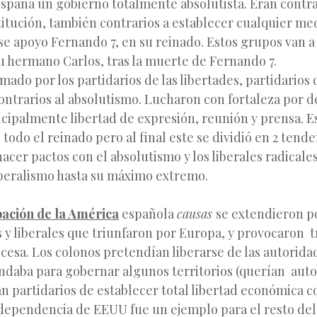
spaña un gobierno totalmente absolutista. Eran contra
itución, también contrarios a establecer cualquier med
 se apoyo Fernando 7, en su reinado. Estos grupos van a
u hermano Carlos, tras la muerte de Fernando 7.
mado por los partidarios de las libertades, partidarios 
ontrarios al absolutismo. Lucharon con fortaleza por d
ncipalmente libertad de expresión, reunión y prensa. 
todo el reinado pero al final este se dividió en 2 tende
hacer pactos con el absolutismo y los liberales radicale
iberalismo hasta su máximo extremo.
ación de la América
española
causas
se extendieron p
s y liberales que triunfaron por Europa, y provocaron t
cesa. Los colonos pretendían liberarse de las autorida
daba para gobernar algunos territorios (querían aut
n partidarios de establecer total libertad económica co
ndependencia de EEUU fue un ejemplo para el resto del