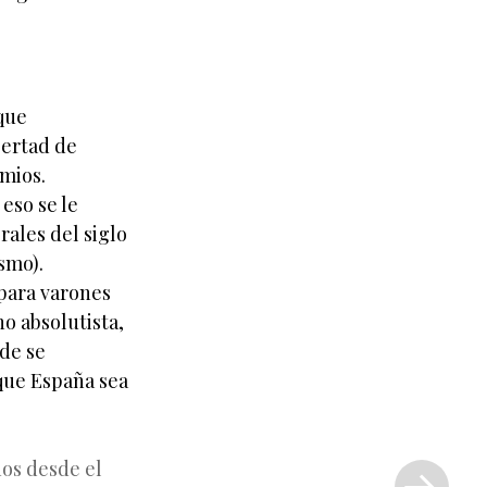
que
bertad de
emios.
eso se le
rales del siglo
smo).
 para varones
o absolutista,
nde se
que España sea
Siguiente
nos desde el
entrada