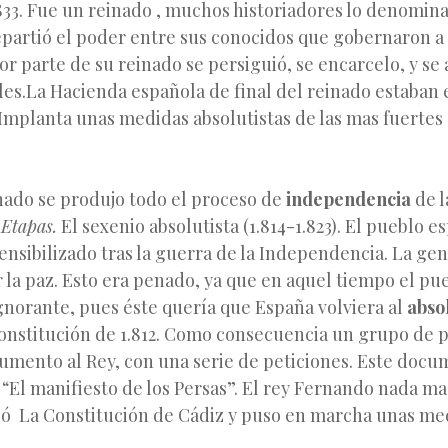
1.833. Fue un reinado , muchos historiadores lo denomin
epartió el poder entre sus conocidos que gobernaron a 
r parte de su reinado se persiguió, se encarcelo, y se a
ales.La Hacienda española de final del reinado estaban
Implanta unas medidas absolutistas de las mas fuertes
nado se produjo todo el proceso de
independencia
de l
.
Etapas.
El sexenio absolutista (1.814-1.823). El pueblo e
nsibilizado tras la guerra de la Independencia. La ge
 la paz. Esto era penado, ya que en aquel tiempo el pu
norante, pues éste quería que España volviera al
abso
Constitución de 1.812. Como consecuencia un grupo de p
umento al Rey, con una serie de peticiones. Este docu
El manifiesto de los Persas”. El rey Fernando nada mas
ó La Constitución de Cádiz y puso en marcha unas med