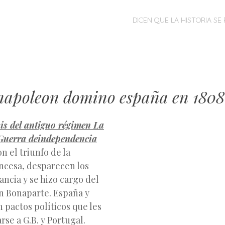
MENÚ
SALTAR
DICEN QUE LA HISTORIA SE 
AL
CONTENIDO
apoleon domino españa en 1808
is del antiguo régimen La
 Guerra de
independencia
on el triunfo de la
ncesa, desparecen los
ncia y se hizo cargo del
 Bonaparte. España y
n pactos políticos que les
rse a G.B. y Portugal.