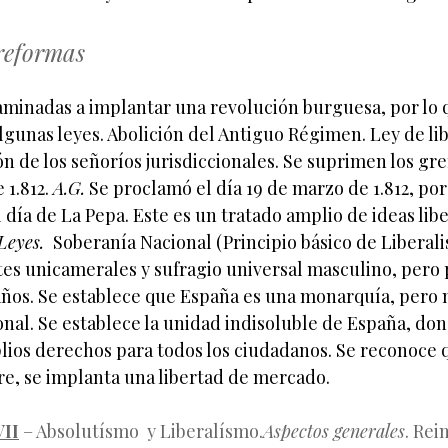
 reformas
minadas a implantar una revolución burguesa, por lo 
gunas leyes. Abolición del Antiguo Régimen. Ley de li
ón de los señoríos jurisdiccionales. Se suprimen los gr
 1.812.
A.G.
Se proclamó el día 19 de marzo de 1.812, por 
día de La Pepa. Este es un tratado amplio de ideas libe
 Leyes.
Soberanía Nacional (Principio básico de Liberali
tes unicamerales y sufragio universal masculino, pero
ños. Se establece que España es una monarquía, pero n
onal. Se establece la unidad indisoluble de España, do
ios derechos para todos los ciudadanos. Se reconoce 
re, se implanta una libertad de mercado.
VII
– Absolutísmo y Liberalísmo.
Aspectos generales
. Rei