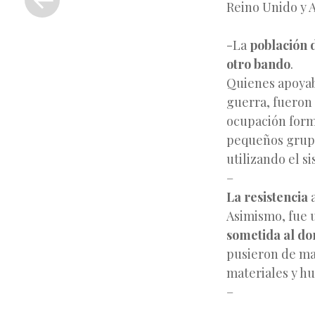
Reino Unido y A
anterior
-La
población 
otro bando
.
Quienes apoyab
guerra, fueron 
ocupación form
pequeños grupo
utilizando el s
–
La resistencia
a
Asimismo, fue
sometida al do
pusieron de man
materiales y h
–