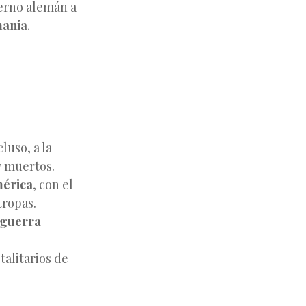
ierno alemán a
mania
.
luso, a la
y muertos.
mérica
, con el
tropas.
guerra
talitarios de