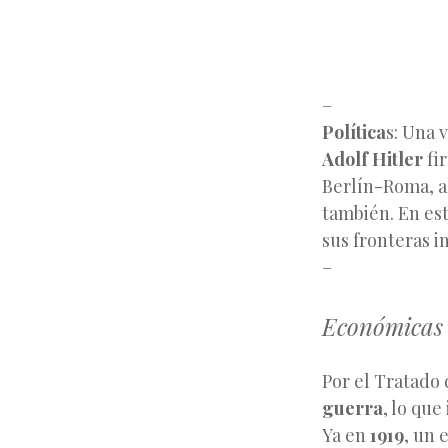
–
Política
s: Una 
Adolf Hitler
fir
Berlín-Roma, a
también. En es
sus fronteras i
–
Económicas
Por el Tratado 
guerra
, lo qu
Ya en
1919
, un 