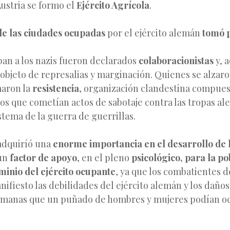
ustria se formo el
Ejército Agrícola
.
de las ciudades ocupadas
por el ejército alemán
tomó p
an a los nazis fueron declarados
colaboracionistas
y, 
objeto de represalias y marginación. Quienes se alzaro
aron la
resistencia
, organización clandestina compues
s que cometían actos de sabotaje contra las tropas a
istema de la guerra de guerrillas.
dquiríó una
enorme importancia en el desarrollo de 
 un
factor de apoyo
, en el pleno
psicológico, para la pob
minio del ejército ocupante
, ya que los combatientes de
ifiesto las debilidades del ejército alemán y los daños
umanas que un puñado de hombres y mujeres podían oc