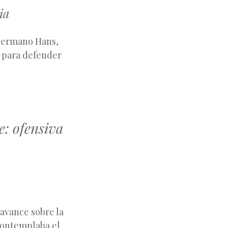
ia
 hermano Hans,
a para defender
e: ofensiva
 avance sobre la
 contemplaba el