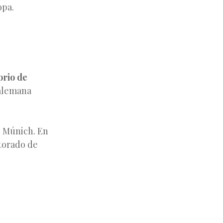
opa.
orio de
 alemana
e Múnich. En
torado de