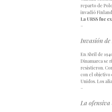
reparto de Polo
invadíó Finland
La URSS fue e
–
Invasión de
En Abril de 194
Dinamarca se ri
resistieron. Co
con el objetivo
Unidos. Los ali
–
La ofensiva 