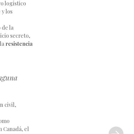
o logístico
 y los
 de la
icio secreto,
 la
resistencia
inguna
 civil,
como
Siguiente
n Canadá, el
entrada