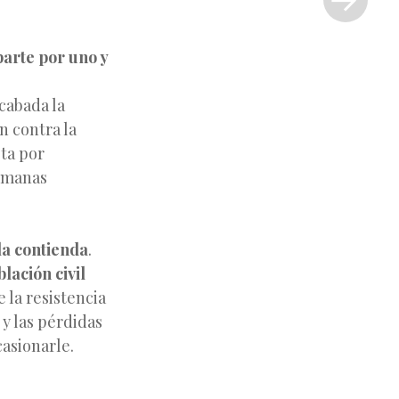
»
arte por uno y
acabada la
n contra la
ta por
lemanas
la contienda
.
lación civil
 la resistencia
 y las pérdidas
asionarle.