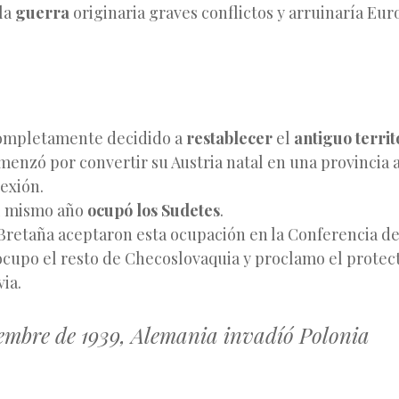
la
guerra
originaria graves conflictos y arruinaría Eur
completamente decidido a
restablecer
el
antiguo territ
omenzó por convertir su Austria natal en una provincia
exión.
 mismo año
ocupó los Sudetes
.
 Bretaña aceptaron esta ocupación en la Conferencia d
ocupo el resto de Checoslovaquia y proclamo el protec
ia.
iembre de 1939, Alemania invadíó Polonia