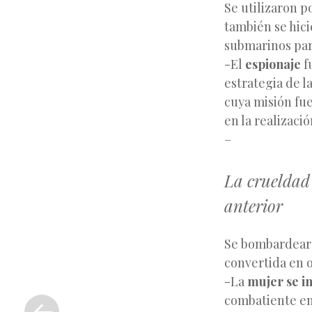
Se utilizaron p
también se hici
submarinos para
-El
espionaje
f
estrategia de la
cuya misión fu
en la realizació
–
La crueldad
anterior
Se bombardearon
convertida en o
-La
mujer se in
«
combatiente en 
Entrada