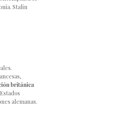
nia. Stalin
ales.
rancesas,
ción británica
 Estados
iones alemanas.