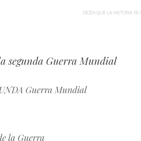
MENÚ
SALTAR
DICEN QUE LA HISTORIA SE 
AL
CONTENIDO
 la segunda Guerra Mundial
GUNDA Guerra Mundial
de la Guerra