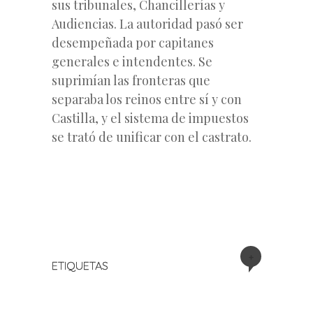
sus tribunales, Chancillerías y
Audiencias. La autoridad pasó ser
desempeñada por capitanes
generales e intendentes. Se
suprimían las fronteras que
separaba los reinos entre sí y con
Castilla, y el sistema de impuestos
se trató de unificar con el castrato.
+
ETIQUETAS
«
Siguiente
Navegación
Entrada
entrada