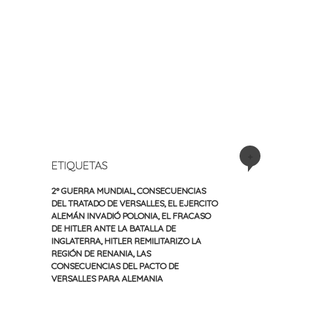
+
ETIQUETAS
2º GUERRA MUNDIAL
,
CONSECUENCIAS
DEL TRATADO DE VERSALLES
,
EL EJERCITO
ALEMÁN INVADIÓ POLONIA
,
EL FRACASO
DE HITLER ANTE LA BATALLA DE
INGLATERRA
,
HITLER REMILITARIZO LA
REGIÓN DE RENANIA
,
LAS
CONSECUENCIAS DEL PACTO DE
VERSALLES PARA ALEMANIA
«
Siguiente
Navegación
Entrada
entrada