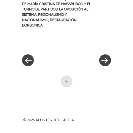
DE MARÍA CRISTINA DE HABSBURGO Y EL
TURNO DE PARTIDOS. LA OPOSICIÓN AL
SISTEMA. REGIONALISMO Y
NACIONALISMO
,
RESTAURACIÓN
BORBONICA
«
Siguiente
Navegación
Entrada
entrada
anterior
»
de
entradas
+
· © 2026
APUNTES DE HISTORIA