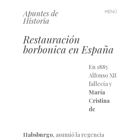
Apuntes de
MENÚ
Saltar
Historia
al
contenido
Restauración
borbonica en España
En 1885
Alfonso XII
fallecía y
María
Cristina
de
Habsburgo
, asumíó la regencia