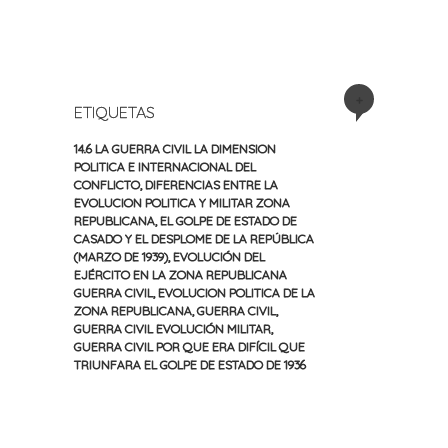
+
ETIQUETAS
14.6 LA GUERRA CIVIL LA DIMENSION
POLITICA E INTERNACIONAL DEL
CONFLICTO
,
DIFERENCIAS ENTRE LA
EVOLUCION POLITICA Y MILITAR ZONA
REPUBLICANA
,
EL GOLPE DE ESTADO DE
CASADO Y EL DESPLOME DE LA REPÚBLICA
(MARZO DE 1939)
,
EVOLUCIÓN DEL
EJÉRCITO EN LA ZONA REPUBLICANA
GUERRA CIVIL
,
EVOLUCION POLITICA DE LA
ZONA REPUBLICANA
,
GUERRA CIVIL
,
GUERRA CIVIL EVOLUCIÓN MILITAR
,
GUERRA CIVIL POR QUE ERA DIFÍCIL QUE
TRIUNFARA EL GOLPE DE ESTADO DE 1936
«
Siguiente
Navegación
Entrada
entrada
anterior
»
de