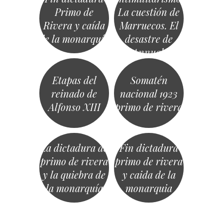
Primo de
La cuestión de
Rivera y caída
Marruecos. El
de la monarquía
desastre de
Annual.
Etapas del
Somatén
reinado de
nacional 1923
Alfonso XIII
primo de rivera
La dictadura de
Fin dictadura
primo de rivera
primo de rivera
y la quiebra de
y caida de la
la monarquía
monarquia