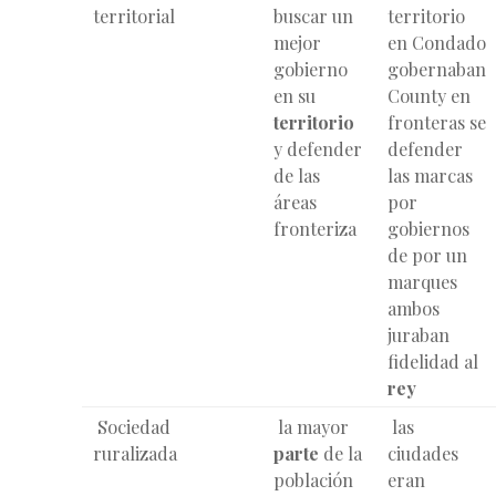
territorial
buscar un
territorio
mejor
en Condado
gobierno
gobernaban
en su
County en
territorio
fronteras se
y defender
defender
de las
las marcas
áreas
por
fronteriza
gobiernos
de por un
marques
ambos
juraban
fidelidad al
rey
Sociedad
la mayor
las
ruralizada
parte
de la
ciudades
población
eran