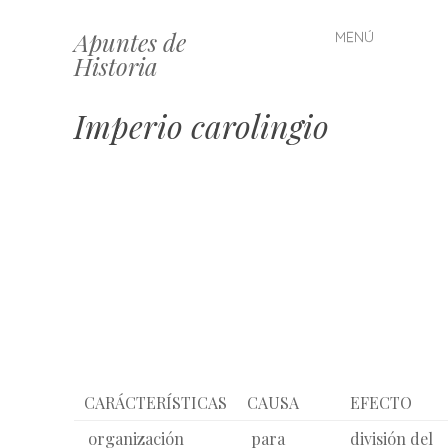
Apuntes de
MENÚ
Saltar
Historia
al
contenido
Imperio carolingio
CARÁCTERÍSTICAS
CAUSA
EFECTO
organización
para
división del