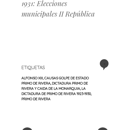
1931: Elecciones
municipales II República
+
ETIQUETAS
ALFONSO XIII
,
CAUSAS GOLPE DE ESTADO
PRIMO DE RIVERA
,
DICTADURA PRIMO DE
RIVERA Y CAIDA DE LA MONARQUIA
,
LA
DICTADURA DE PRIMO DE RIVERA 1923-1930
,
PRIMO DE RIVERA
«
Siguiente
Navegación
Entrada
entrada
anterior
»
de