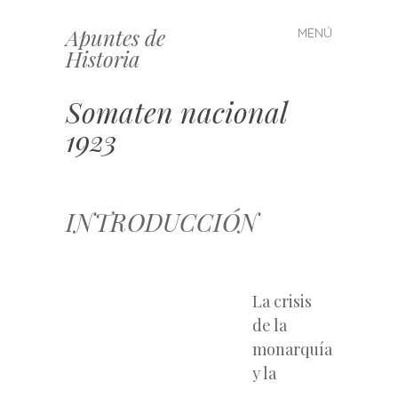
Apuntes de
MENÚ
Saltar
Historia
al
contenido
Somaten nacional
1923
INTRODUCCIÓN
La crisis
de la
monarquía
y la